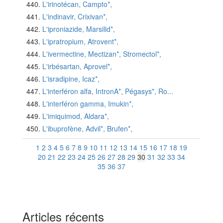
L'irinotécan, Campto*,
L'indinavir, Crixivan*,
L'iproniazide, Marsilid*,
L'ipratropium, Atrovent*,
L'ivermectine, Mectizan*, Stromectol*,
L'irbésartan, Aprovel*,
L'isradipine, Icaz*,
L'interféron alfa, IntronA*, Pégasys*, Ro...
L'interféron gamma, Imukin*,
L'imiquimod, Aldara*,
L'ibuprofène, Advil*, Brufen*,
1
2
3
4
5
6
7
8
9
10
11
12
13
14
15
16
17
18
19
20
21
22
23
24
25
26
27
28
29
30
31
32
33
34
35
36
37
Articles récents