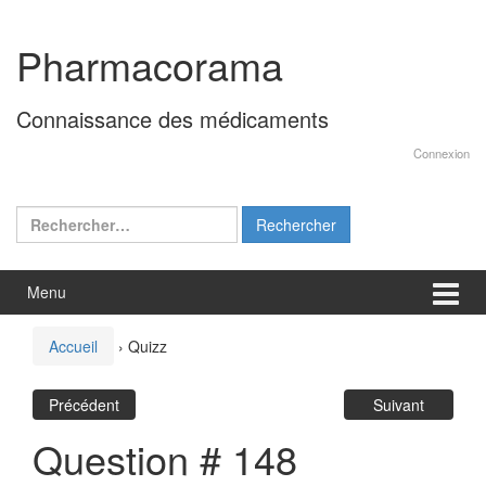
Aller
Sauter
au
au
Pharmacorama
contenu
menu
principal
Connaissance des médicaments
Connexion
Rechercher :
Menu
Accueil
›
Quizz
Précédent
Suivant
Question # 148