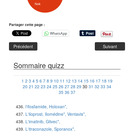
Nok
Partager cette page :
WhatsApp
Précédent
Suivant
Sommaire quizz
1
2
3
4
5
6
7
8
9
10
11
12
13
14
15
16
17
18
19
20
21
22
23
24
25
26
27
28
29
30
31
32
33
34
35
36
37
l'ifosfamide, Holoxan*,
L'iloprost, Ilomédine*, Ventavis*,
L'imatinib, Glivec*,
L'itraconazole, Sporanox*,