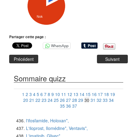
Nok
Partager cette page :
WhatsApp
Précédent
Suivant
Sommaire quizz
1
2
3
4
5
6
7
8
9
10
11
12
13
14
15
16
17
18
19
20
21
22
23
24
25
26
27
28
29
30
31
32
33
34
35
36
37
l'ifosfamide, Holoxan*,
L'iloprost, Ilomédine*, Ventavis*,
L'imatinib, Glivec*,