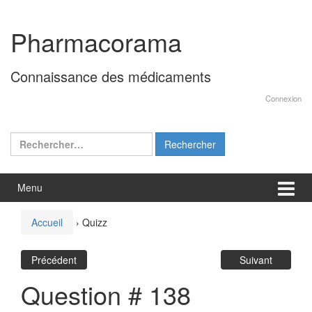
Aller
Sauter
au
au
Pharmacorama
contenu
menu
principal
Connaissance des médicaments
Connexion
Rechercher :
Menu
Accueil
›
Quizz
Précédent
Suivant
Question # 138