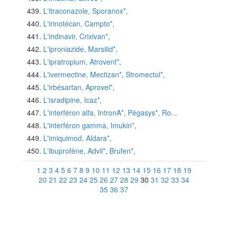
L'itraconazole, Sporanox*,
L'irinotécan, Campto*,
L'indinavir, Crixivan*,
L'iproniazide, Marsilid*,
L'ipratropium, Atrovent*,
L'ivermectine, Mectizan*, Stromectol*,
L'irbésartan, Aprovel*,
L'isradipine, Icaz*,
L'interféron alfa, IntronA*, Pégasys*, Ro...
L'interféron gamma, Imukin*,
L'imiquimod, Aldara*,
L'ibuprofène, Advil*, Brufen*,
1
2
3
4
5
6
7
8
9
10
11
12
13
14
15
16
17
18
19
20
21
22
23
24
25
26
27
28
29
30
31
32
33
34
35
36
37