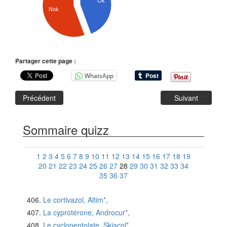
Ok
Nok
Partager cette page :
WhatsApp
Précédent
Suivant
Sommaire quizz
1
2
3
4
5
6
7
8
9
10
11
12
13
14
15
16
17
18
19
20
21
22
23
24
25
26
27
28
29
30
31
32
33
34
35
36
37
Le cortivazol, Altim*,
La cyprotérone, Androcur*,
Le cyclopentolate, Skiacol*,