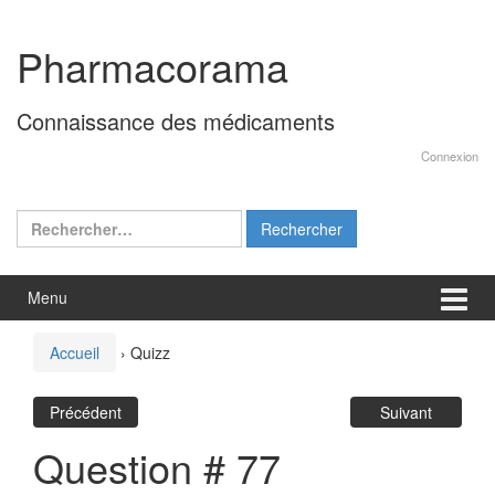
Aller
Sauter
au
au
Pharmacorama
contenu
menu
principal
Connaissance des médicaments
Connexion
Rechercher :
Menu
Accueil
›
Quizz
Précédent
Suivant
Question # 77