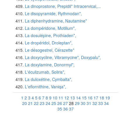
La dinoprostone, Prepidil* Intracervical,...
Le disopyramide, Rythmodan*,
La diphenhydramine, Nautamine*
La dompéridone, Motilium*,
La dosulépine, Prothiaden*,
Le dropéridol, Droleptan*,
Le désogestrel, Cérazette*
La doxycycline, Vibramycine*, Doxypalu*,
La doxylamine, Donormyl*,
L'éculizumab, Soliris*,
La duloxétine, Cymbalta*,
L'eflornithine, Vaniqa*,
1
2
3
4
5
6
7
8
9
10
11
12
13
14
15
16
17
18
19
20
21
22
23
24
25
26
27
28
29
30
31
32
33
34
35
36
37