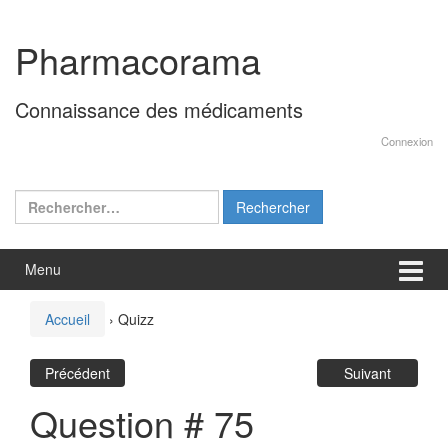
Aller
Sauter
au
au
Pharmacorama
contenu
menu
principal
Connaissance des médicaments
Connexion
Rechercher :
Menu
Accueil
›
Quizz
Précédent
Suivant
Question # 75