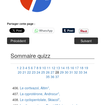
Partager cette page :
WhatsApp
Précédent
Suivant
Sommaire quizz
1
2
3
4
5
6
7
8
9
10
11
12
13
14
15
16
17
18
19
20
21
22
23
24
25
26
27
28
29
30
31
32
33
34
35
36
37
Le cortivazol, Altim*,
La cyprotérone, Androcur*,
Le cyclopentolate, Skiacol*,