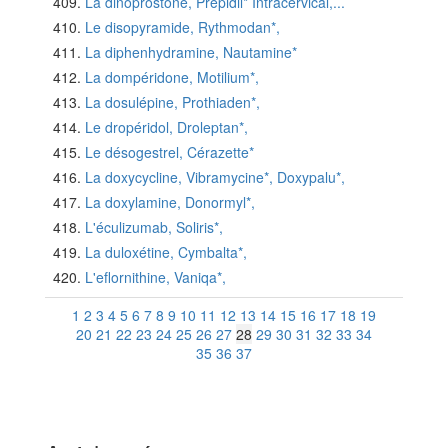
La dinoprostone, Prepidil* Intracervical,...
Le disopyramide, Rythmodan*,
La diphenhydramine, Nautamine*
La dompéridone, Motilium*,
La dosulépine, Prothiaden*,
Le dropéridol, Droleptan*,
Le désogestrel, Cérazette*
La doxycycline, Vibramycine*, Doxypalu*,
La doxylamine, Donormyl*,
L'éculizumab, Soliris*,
La duloxétine, Cymbalta*,
L'eflornithine, Vaniqa*,
1
2
3
4
5
6
7
8
9
10
11
12
13
14
15
16
17
18
19
20
21
22
23
24
25
26
27
28
29
30
31
32
33
34
35
36
37