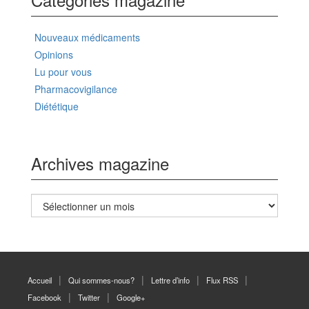
Nouveaux médicaments
Opinions
Lu pour vous
Pharmacovigilance
Diététique
Archives magazine
Archives
magazine
Accueil
Qui sommes-nous?
Lettre d’info
Flux RSS
Facebook
Twitter
Google+