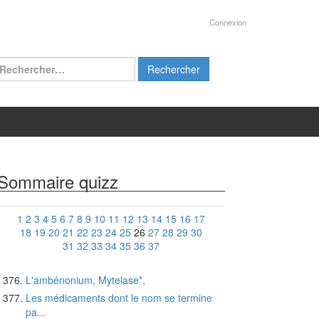
Connexion
chercher :
Sommaire quizz
1
2
3
4
5
6
7
8
9
10
11
12
13
14
15
16
17
18
19
20
21
22
23
24
25
26
27
28
29
30
31
32
33
34
35
36
37
L'ambénonium, Mytelase*,
Les médicaments dont le nom se termine
pa...