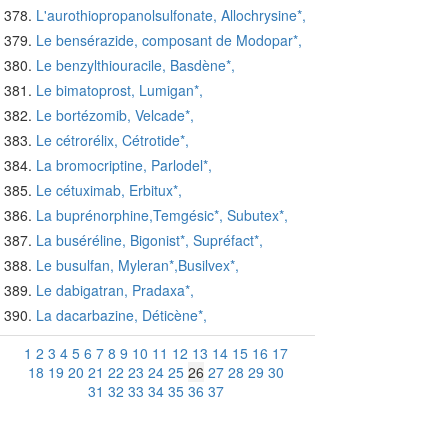
L'aurothiopropanolsulfonate, Allochrysine*,
Le bensérazide, composant de Modopar*,
Le benzylthiouracile, Basdène*,
Le bimatoprost, Lumigan*,
Le bortézomib, Velcade*,
Le cétrorélix, Cétrotide*,
La bromocriptine, Parlodel*,
Le cétuximab, Erbitux*,
La buprénorphine,Temgésic*, Subutex*,
La buséréline, Bigonist*, Supréfact*,
Le busulfan, Myleran*,Busilvex*,
Le dabigatran, Pradaxa*,
La dacarbazine, Déticène*,
1
2
3
4
5
6
7
8
9
10
11
12
13
14
15
16
17
18
19
20
21
22
23
24
25
26
27
28
29
30
31
32
33
34
35
36
37