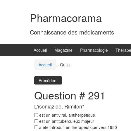
Aller
Sauter
au
au
Pharmacorama
contenu
menu
principal
Connaissance des médicaments
Accueil
Magazine
Pharmacologie
Thérape
Accueil
›
Quizz
Précédent
Question # 291
L'isoniazide, Rimifon*
est un antiviral, antiherpétique
est un antituberculeux majeur
a été introduit en thérapeutique vers 1950