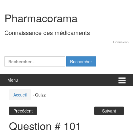
Aller
Sauter
au
au
Pharmacorama
contenu
menu
principal
Connaissance des médicaments
Connexion
Rechercher :
Menu
Accueil
›
Quizz
Précédent
Suivant
Question # 101