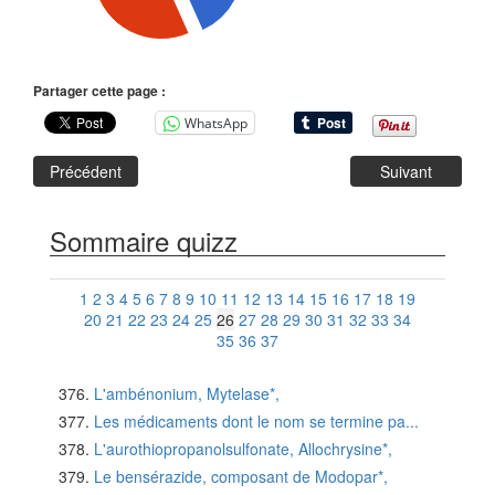
Partager cette page :
WhatsApp
Précédent
Suivant
Sommaire quizz
1
2
3
4
5
6
7
8
9
10
11
12
13
14
15
16
17
18
19
20
21
22
23
24
25
26
27
28
29
30
31
32
33
34
35
36
37
L'ambénonium, Mytelase*,
Les médicaments dont le nom se termine pa...
L'aurothiopropanolsulfonate, Allochrysine*,
Le bensérazide, composant de Modopar*,