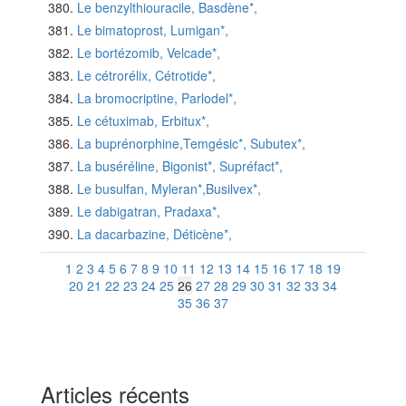
Le benzylthiouracile, Basdène*,
Le bimatoprost, Lumigan*,
Le bortézomib, Velcade*,
Le cétrorélix, Cétrotide*,
La bromocriptine, Parlodel*,
Le cétuximab, Erbitux*,
La buprénorphine,Temgésic*, Subutex*,
La buséréline, Bigonist*, Supréfact*,
Le busulfan, Myleran*,Busilvex*,
Le dabigatran, Pradaxa*,
La dacarbazine, Déticène*,
1
2
3
4
5
6
7
8
9
10
11
12
13
14
15
16
17
18
19
20
21
22
23
24
25
26
27
28
29
30
31
32
33
34
35
36
37
Articles récents