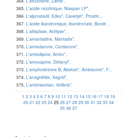
L'afluzosine, Zatral*,
L'acide nicotinique, Niaspan LP*,
L'alprostadil, Edex*, Caverjet*, Prostin...
L'acide ibandronique, ibandronate, Bondr...
L'altéplase, Actilyse*,
L'amantadine, Mantadix*,
L'amiodarone, Cordarone*,
L'amlodipine, Amlor*,
L'amoxapine, Défanyl*,
L'amphotéricine B, Abelcet*, Ambisome*, F...
L'anagrélide, Xagrid*,
L'ambrisentan, Volibris*,
1
2
3
4
5
6
7
8
9
10
11
12
13
14
15
16
17
18
19
20
21
22
23
24
25
26
27
28
29
30
31
32
33
34
35
36
37