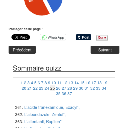
Nok
Partager cette page :
WhatsApp
Précédent
Suivant
Sommaire quizz
1
2
3
4
5
6
7
8
9
10
11
12
13
14
15
16
17
18
19
20
21
22
23
24
25
26
27
28
29
30
31
32
33
34
35
36
37
L'acide tranexamique, Exacyl*,
L'albendazole, Zentel*,
L'alfentanil, Rapifen*,