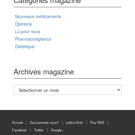
Nouveaux médicaments
Opinions
Lu pour vous
Pharmacovigilance
Diététique
Archives magazine
Archives
magazine
Accueil
Qui sommes-nous?
Lettre d’info
Flux RSS
Facebook
Twitter
Google+