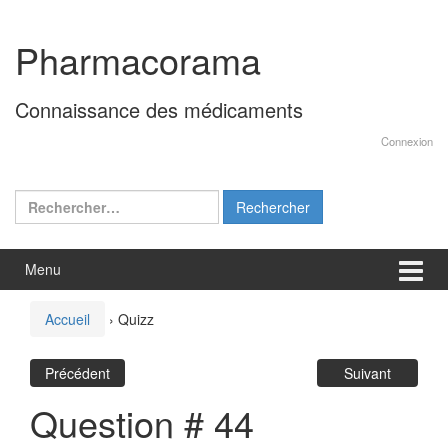
Aller
Sauter
au
au
Pharmacorama
contenu
menu
principal
Connaissance des médicaments
Connexion
Rechercher :
Menu
Accueil
›
Quizz
Précédent
Suivant
Question # 44