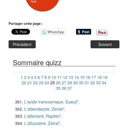
Nok
Partager cette page :
WhatsApp
Précédent
Suivant
Sommaire quizz
1
2
3
4
5
6
7
8
9
10
11
12
13
14
15
16
17
18
19
20
21
22
23
24
25
26
27
28
29
30
31
32
33
34
35
36
37
L'acide tranexamique, Exacyl*,
L'albendazole, Zentel*,
L'alfentanil, Rapifen*,
L'afluzosine, Zatral*,