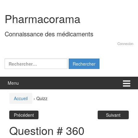
Aller
Sauter
au
au
Pharmacorama
contenu
menu
principal
Connaissance des médicaments
Connexion
Rechercher :
Menu
Accueil
›
Quizz
Précédent
Suivant
Question # 360