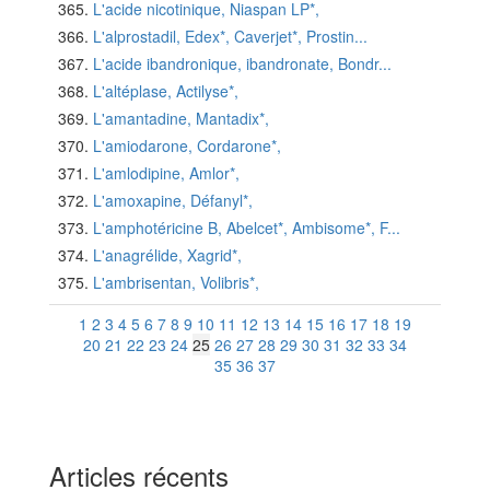
L'acide nicotinique, Niaspan LP*,
L'alprostadil, Edex*, Caverjet*, Prostin...
L'acide ibandronique, ibandronate, Bondr...
L'altéplase, Actilyse*,
L'amantadine, Mantadix*,
L'amiodarone, Cordarone*,
L'amlodipine, Amlor*,
L'amoxapine, Défanyl*,
L'amphotéricine B, Abelcet*, Ambisome*, F...
L'anagrélide, Xagrid*,
L'ambrisentan, Volibris*,
1
2
3
4
5
6
7
8
9
10
11
12
13
14
15
16
17
18
19
20
21
22
23
24
25
26
27
28
29
30
31
32
33
34
35
36
37
Articles récents