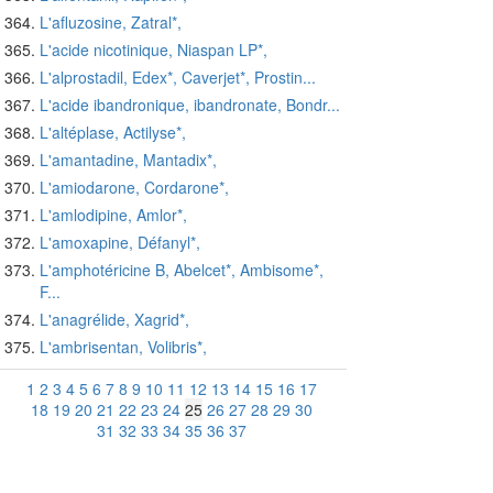
L'afluzosine, Zatral*,
L'acide nicotinique, Niaspan LP*,
L'alprostadil, Edex*, Caverjet*, Prostin...
L'acide ibandronique, ibandronate, Bondr...
L'altéplase, Actilyse*,
L'amantadine, Mantadix*,
L'amiodarone, Cordarone*,
L'amlodipine, Amlor*,
L'amoxapine, Défanyl*,
L'amphotéricine B, Abelcet*, Ambisome*,
F...
L'anagrélide, Xagrid*,
L'ambrisentan, Volibris*,
1
2
3
4
5
6
7
8
9
10
11
12
13
14
15
16
17
18
19
20
21
22
23
24
25
26
27
28
29
30
31
32
33
34
35
36
37