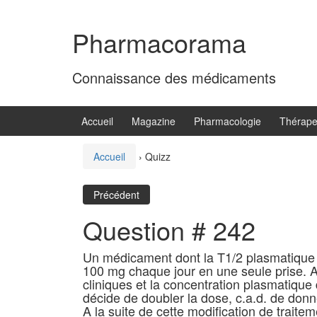
Aller
Sauter
au
au
Pharmacorama
contenu
menu
principal
Connaissance des médicaments
Accueil
Magazine
Pharmacologie
Thérape
Accueil
›
Quizz
Précédent
Question # 242
Un médicament dont la T1/2 plasmatique e
100 mg chaque jour en une seule prise. Au
cliniques et la concentration plasmatique
décide de doubler la dose, c.a.d. de do
A la suite de cette modification de traitem