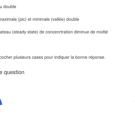
u double
maximale (pic) et minimale (vallée) double
ateau (steady state) de concenrtration diminue de moitié
 cocher plusieurs cases pour indiquer la bonne réponse.
te question