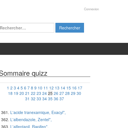
Connexion
chercher :
Sommaire quizz
1
2
3
4
5
6
7
8
9
10
11
12
13
14
15
16
17
18
19
20
21
22
23
24
25
26
27
28
29
30
31
32
33
34
35
36
37
L'acide tranexamique, Exacyl*,
L'albendazole, Zentel*,
L'alfentanil, Rapifen*,