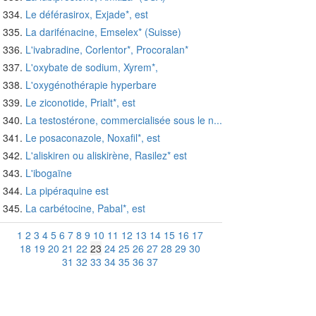
Le déférasirox, Exjade*, est
La darifénacine, Emselex* (Suisse)
L'ivabradine, Corlentor*, Procoralan*
L'oxybate de sodium, Xyrem*,
L'oxygénothérapie hyperbare
Le ziconotide, Prialt*, est
La testostérone, commercialisée sous le n...
Le posaconazole, Noxafil*, est
L'aliskiren ou aliskirène, Rasilez* est
L'ibogaïne
La pipéraquine est
La carbétocine, Pabal*, est
1
2
3
4
5
6
7
8
9
10
11
12
13
14
15
16
17
18
19
20
21
22
23
24
25
26
27
28
29
30
31
32
33
34
35
36
37