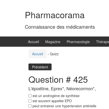
Aller
Sauter
au
au
Pharmacorama
contenu
menu
principal
Connaissance des médicaments
Accueil
Magazine
Pharmacologie
Thérape
Accueil
›
Quizz
Précédent
Question # 425
L'époétine, Eprex*, Néorecormon*,
est un androgène de synthèse
est souvent appelée EPO
peut entrainer une hypertension artérielle