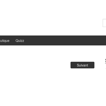
Re
utique
Quizz
Suivant