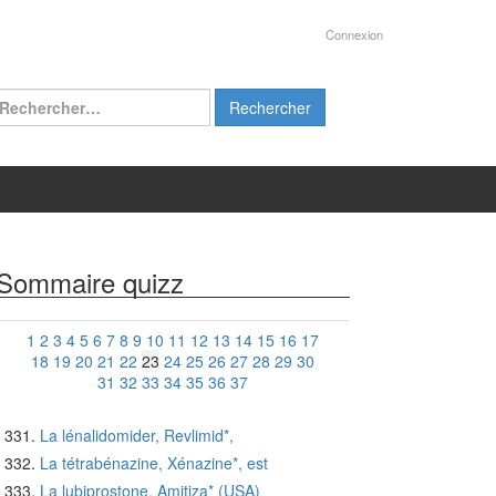
Connexion
chercher :
Sommaire quizz
1
2
3
4
5
6
7
8
9
10
11
12
13
14
15
16
17
18
19
20
21
22
23
24
25
26
27
28
29
30
31
32
33
34
35
36
37
La lénalidomider, Revlimid*,
La tétrabénazine, Xénazine*, est
La lubiprostone, Amitiza* (USA)