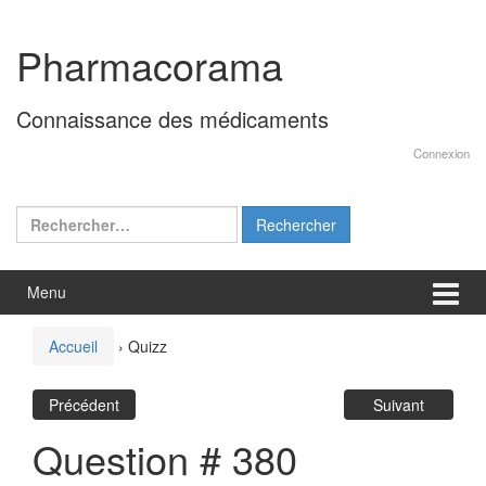
Aller
Sauter
au
au
Pharmacorama
contenu
menu
principal
Connaissance des médicaments
Connexion
Rechercher :
Menu
Accueil
›
Quizz
Précédent
Suivant
Question # 380