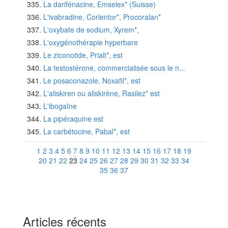
La darifénacine, Emselex* (Suisse)
L'ivabradine, Corlentor*, Procoralan*
L'oxybate de sodium, Xyrem*,
L'oxygénothérapie hyperbare
Le ziconotide, Prialt*, est
La testostérone, commercialisée sous le n...
Le posaconazole, Noxafil*, est
L'aliskiren ou aliskirène, Rasilez* est
L'ibogaïne
La pipéraquine est
La carbétocine, Pabal*, est
1
2
3
4
5
6
7
8
9
10
11
12
13
14
15
16
17
18
19
20
21
22
23
24
25
26
27
28
29
30
31
32
33
34
35
36
37
Articles récents