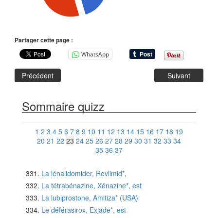
Partager cette page :
WhatsApp
Précédent
Suivant
Sommaire quizz
1
2
3
4
5
6
7
8
9
10
11
12
13
14
15
16
17
18
19
20
21
22
23
24
25
26
27
28
29
30
31
32
33
34
35
36
37
La lénalidomider, Revlimid*,
La tétrabénazine, Xénazine*, est
La lubiprostone, Amitiza* (USA)
Le déférasirox, Exjade*, est