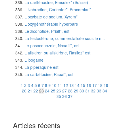
La darifénacine, Emselex* (Suisse)
L'ivabradine, Corlentor*, Procoralan*
L'oxybate de sodium, Xyrem*,
L'oxygénothérapie hyperbare
Le ziconotide, Prialt*, est
La testostérone, commercialisée sous le n...
Le posaconazole, Noxafil*, est
L'aliskiren ou aliskirène, Rasilez* est
L'ibogaïne
La pipéraquine est
La carbétocine, Pabal*, est
1
2
3
4
5
6
7
8
9
10
11
12
13
14
15
16
17
18
19
20
21
22
23
24
25
26
27
28
29
30
31
32
33
34
35
36
37
Articles récents