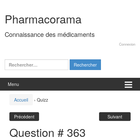
Aller
Sauter
au
au
Pharmacorama
contenu
menu
principal
Connaissance des médicaments
Connexion
Rechercher :
Menu
Accueil
›
Quizz
Précédent
Suivant
Question # 363