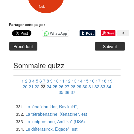
Nok
Partager cette page :
WhatsApp
Save
5
Précédent
Suivant
Sommaire quizz
1
2
3
4
5
6
7
8
9
10
11
12
13
14
15
16
17
18
19
20
21
22
23
24
25
26
27
28
29
30
31
32
33
34
35
36
37
La lénalidomider, Revlimid*,
La tétrabénazine, Xénazine*, est
La lubiprostone, Amitiza* (USA)
Le déférasirox, Exjade*, est