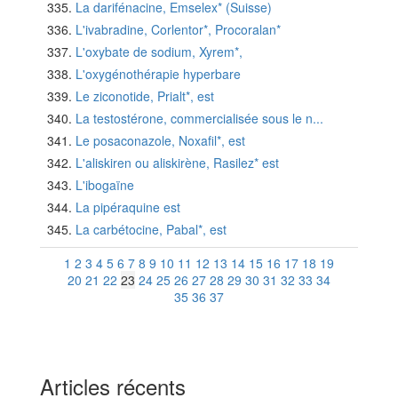
La darifénacine, Emselex* (Suisse)
L'ivabradine, Corlentor*, Procoralan*
L'oxybate de sodium, Xyrem*,
L'oxygénothérapie hyperbare
Le ziconotide, Prialt*, est
La testostérone, commercialisée sous le n...
Le posaconazole, Noxafil*, est
L'aliskiren ou aliskirène, Rasilez* est
L'ibogaïne
La pipéraquine est
La carbétocine, Pabal*, est
1
2
3
4
5
6
7
8
9
10
11
12
13
14
15
16
17
18
19
20
21
22
23
24
25
26
27
28
29
30
31
32
33
34
35
36
37
Articles récents