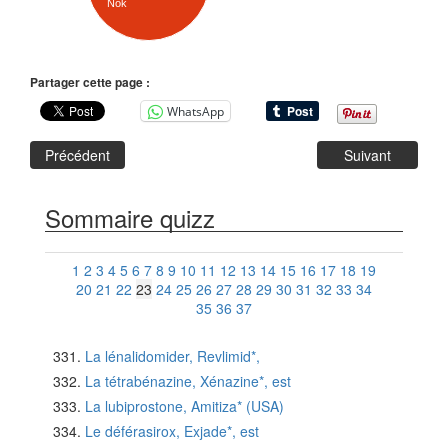
Nok
Partager cette page :
WhatsApp
Précédent
Suivant
Sommaire quizz
1
2
3
4
5
6
7
8
9
10
11
12
13
14
15
16
17
18
19
20
21
22
23
24
25
26
27
28
29
30
31
32
33
34
35
36
37
La lénalidomider, Revlimid*,
La tétrabénazine, Xénazine*, est
La lubiprostone, Amitiza* (USA)
Le déférasirox, Exjade*, est