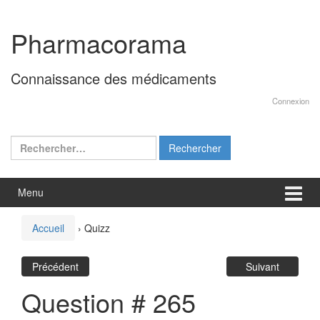
Aller
Sauter
au
au
Pharmacorama
contenu
menu
principal
Connaissance des médicaments
Connexion
Rechercher :
Menu
Accueil
›
Quizz
Précédent
Suivant
Question # 265