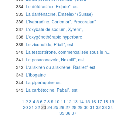
Le déférasirox, Exjade*, est
La darifénacine, Emselex* (Suisse)
L'ivabradine, Corlentor*, Procoralan*
L'oxybate de sodium, Xyrem*,
L'oxygénothérapie hyperbare
Le ziconotide, Prialt*, est
La testostérone, commercialisée sous le n...
Le posaconazole, Noxafil*, est
L'aliskiren ou aliskirène, Rasilez* est
L'ibogaïne
La pipéraquine est
La carbétocine, Pabal*, est
1
2
3
4
5
6
7
8
9
10
11
12
13
14
15
16
17
18
19
20
21
22
23
24
25
26
27
28
29
30
31
32
33
34
35
36
37