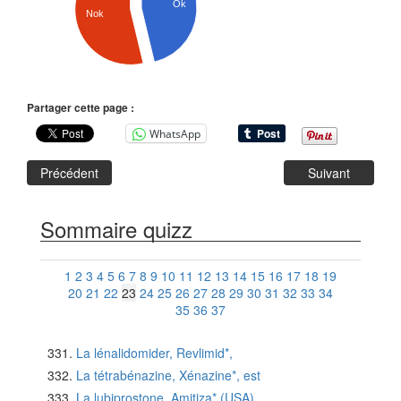
Ok
Nok
Partager cette page :
WhatsApp
Précédent
Suivant
Sommaire quizz
1
2
3
4
5
6
7
8
9
10
11
12
13
14
15
16
17
18
19
20
21
22
23
24
25
26
27
28
29
30
31
32
33
34
35
36
37
La lénalidomider, Revlimid*,
La tétrabénazine, Xénazine*, est
La lubiprostone, Amitiza* (USA)