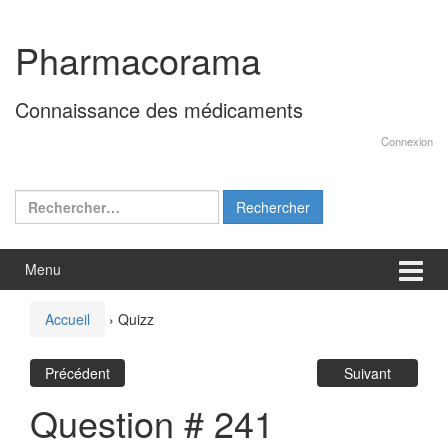
Aller
Sauter
au
au
Pharmacorama
contenu
menu
principal
Connaissance des médicaments
Connexion
Rechercher :
Menu
Accueil
›
Quizz
Précédent
Suivant
Question # 241