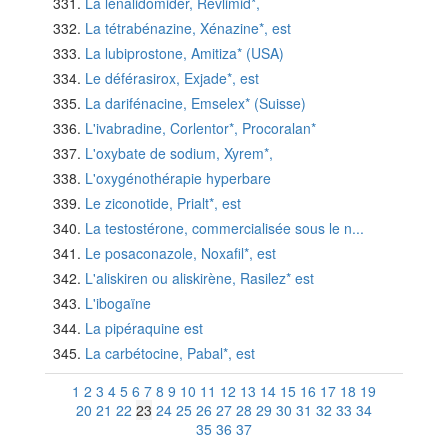
La lénalidomider, Revlimid*,
La tétrabénazine, Xénazine*, est
La lubiprostone, Amitiza* (USA)
Le déférasirox, Exjade*, est
La darifénacine, Emselex* (Suisse)
L'ivabradine, Corlentor*, Procoralan*
L'oxybate de sodium, Xyrem*,
L'oxygénothérapie hyperbare
Le ziconotide, Prialt*, est
La testostérone, commercialisée sous le n...
Le posaconazole, Noxafil*, est
L'aliskiren ou aliskirène, Rasilez* est
L'ibogaïne
La pipéraquine est
La carbétocine, Pabal*, est
1
2
3
4
5
6
7
8
9
10
11
12
13
14
15
16
17
18
19
20
21
22
23
24
25
26
27
28
29
30
31
32
33
34
35
36
37