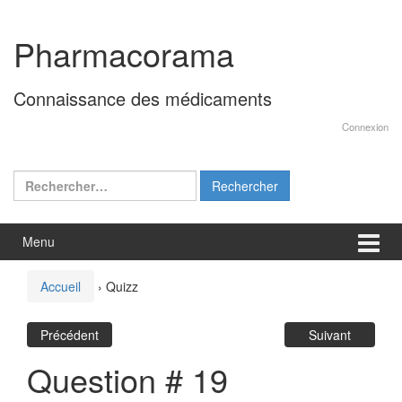
Aller
Sauter
au
au
Pharmacorama
contenu
menu
principal
Connaissance des médicaments
Connexion
Rechercher :
Menu
Accueil
›
Quizz
Précédent
Suivant
Question # 19