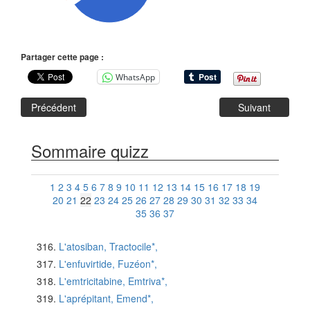
Partager cette page :
WhatsApp
Précédent
Suivant
Sommaire quizz
1
2
3
4
5
6
7
8
9
10
11
12
13
14
15
16
17
18
19
20
21
22
23
24
25
26
27
28
29
30
31
32
33
34
35
36
37
L'atosiban, Tractocile*,
L'enfuvirtide, Fuzéon*,
L'emtricitabine, Emtriva*,
L'aprépitant, Emend*,