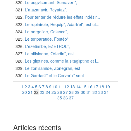
Le pegvisomant, Somavert*,
L'atazanavir, Reyataz*,
Pour tenter de réduire les effets indésir...
Le ropinirole, Requip*, Adartrel*, est ut...
Le pergolide, Celance*,
Le teriparatide, Fostéo*,
L'ézétimibe, EZETROL*,
La nitisinone, Orfadin*, est
Les gliptines, comme la sitagliptine et l...
Le zonisamide, Zonégran, est
Le Gardasil* et le Cervarix* sont
1
2
3
4
5
6
7
8
9
10
11
12
13
14
15
16
17
18
19
20
21
22
23
24
25
26
27
28
29
30
31
32
33
34
35
36
37
Articles récents