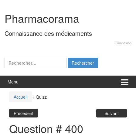
Aller
Sauter
au
au
Pharmacorama
contenu
menu
principal
Connaissance des médicaments
Connexion
Rechercher :
Menu
Accueil
›
Quizz
Précédent
Suivant
Question # 400