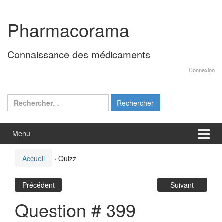
Aller
Sauter
au
au
Pharmacorama
contenu
menu
principal
Connaissance des médicaments
Connexion
Rechercher :
Menu
Accueil
›
Quizz
Précédent
Suivant
Question # 399