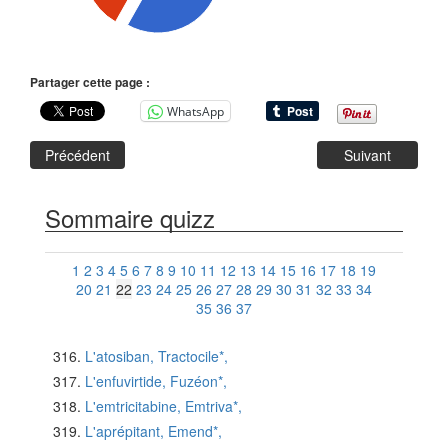
Partager cette page :
WhatsApp
Précédent
Suivant
Sommaire quizz
1
2
3
4
5
6
7
8
9
10
11
12
13
14
15
16
17
18
19
20
21
22
23
24
25
26
27
28
29
30
31
32
33
34
35
36
37
L'atosiban, Tractocile*,
L'enfuvirtide, Fuzéon*,
L'emtricitabine, Emtriva*,
L'aprépitant, Emend*,