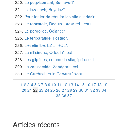
Le pegvisomant, Somavert*,
L'atazanavir, Reyataz*,
Pour tenter de réduire les effets indésir...
Le ropinirole, Requip*, Adartrel*, est ut...
Le pergolide, Celance*,
Le teriparatide, Fostéo*,
L'ézétimibe, EZETROL*,
La nitisinone, Orfadin*, est
Les gliptines, comme la sitagliptine et l...
Le zonisamide, Zonégran, est
Le Gardasil* et le Cervarix* sont
1
2
3
4
5
6
7
8
9
10
11
12
13
14
15
16
17
18
19
20
21
22
23
24
25
26
27
28
29
30
31
32
33
34
35
36
37
Articles récents