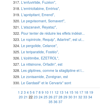
L'enfuvirtide, Fuzéon*,
L'emtricitabine, Emtriva*,
L'aprépitant, Emend*,
Le pegvisomant, Somavert*,
L'atazanavir, Reyataz*,
Pour tenter de réduire les effets indésir...
Le ropinirole, Requip*, Adartrel*, est ut...
Le pergolide, Celance*,
Le teriparatide, Fostéo*,
L'ézétimibe, EZETROL*,
La nitisinone, Orfadin*, est
Les gliptines, comme la sitagliptine et l...
Le zonisamide, Zonégran, est
Le Gardasil* et le Cervarix* sont
1
2
3
4
5
6
7
8
9
10
11
12
13
14
15
16
17
18
19
20
21
22
23
24
25
26
27
28
29
30
31
32
33
34
35
36
37