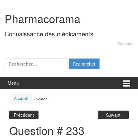
Aller
Sauter
au
au
Pharmacorama
contenu
menu
principal
Connaissance des médicaments
Connexion
Rechercher :
Menu
Accueil
›
Quizz
Précédent
Suivant
Question # 233