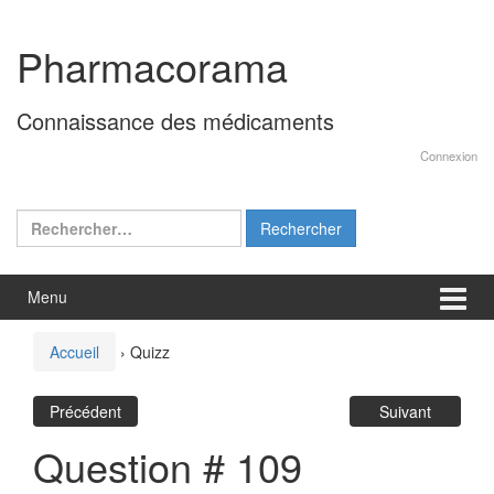
Aller
Sauter
au
au
Pharmacorama
contenu
menu
principal
Connaissance des médicaments
Connexion
Rechercher :
Menu
Accueil
›
Quizz
Précédent
Suivant
Question # 109