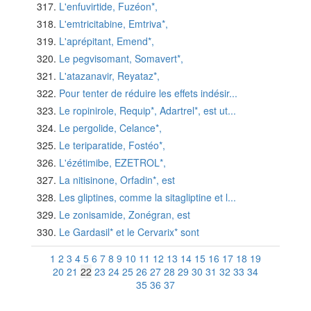
L'enfuvirtide, Fuzéon*,
L'emtricitabine, Emtriva*,
L'aprépitant, Emend*,
Le pegvisomant, Somavert*,
L'atazanavir, Reyataz*,
Pour tenter de réduire les effets indésir...
Le ropinirole, Requip*, Adartrel*, est ut...
Le pergolide, Celance*,
Le teriparatide, Fostéo*,
L'ézétimibe, EZETROL*,
La nitisinone, Orfadin*, est
Les gliptines, comme la sitagliptine et l...
Le zonisamide, Zonégran, est
Le Gardasil* et le Cervarix* sont
1
2
3
4
5
6
7
8
9
10
11
12
13
14
15
16
17
18
19
20
21
22
23
24
25
26
27
28
29
30
31
32
33
34
35
36
37