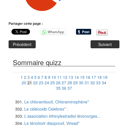
Partager cette page :
WhatsApp
Précédent
Suivant
Sommaire quizz
1
2
3
4
5
6
7
8
9
10
11
12
13
14
15
16
17
18
19
20
21
22
23
24
25
26
27
28
29
30
31
32
33
34
35
36
37
Le chlorambucil, Chloraminophène*
Le célécoxib Celebrex* :
L'association éthinylestradiol lévonorges...
Le ténofovir disoproxil, Viread*