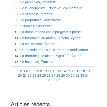
Le parécoxib, Dynastat*
Le lévonorgestrel, Norlévo*, comprimé à 1...
Le carvédilol, Kredex*
Le propranolol, Avlocardyl*
L'urapidil, Eupressyl*
La drospirénone est le progestatif présen...
Le bupropion ou amfébutamone, Zyban*
La sibutramine, Sibutral*
Un malade depuis qu'il prend un médicamen...
La drotrécogine alpha, Xigris*, *** Ce mé...
Le bosentan, Tracleer*,
1
2
3
4
5
6
7
8
9
10
11
12
13
14
15
16
17
18
19
20
21
22
23
24
25
26
27
28
29
30
31
32
33
34
35
36
37
Articles récents