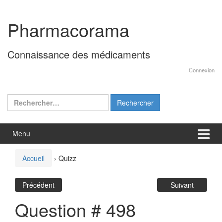
Aller
Sauter
au
au
Pharmacorama
contenu
menu
principal
Connaissance des médicaments
Connexion
Rechercher :
Menu
Accueil
›
Quizz
Précédent
Suivant
Question # 498