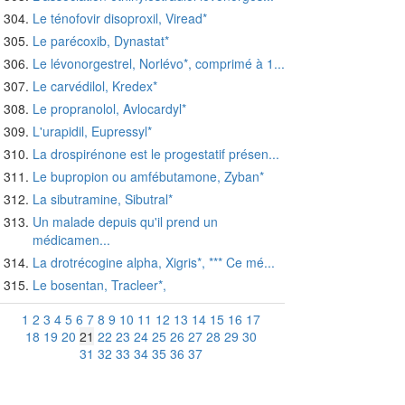
Le ténofovir disoproxil, Viread*
Le parécoxib, Dynastat*
Le lévonorgestrel, Norlévo*, comprimé à 1...
Le carvédilol, Kredex*
Le propranolol, Avlocardyl*
L'urapidil, Eupressyl*
La drospirénone est le progestatif présen...
Le bupropion ou amfébutamone, Zyban*
La sibutramine, Sibutral*
Un malade depuis qu'il prend un
médicamen...
La drotrécogine alpha, Xigris*, *** Ce mé...
Le bosentan, Tracleer*,
1
2
3
4
5
6
7
8
9
10
11
12
13
14
15
16
17
18
19
20
21
22
23
24
25
26
27
28
29
30
31
32
33
34
35
36
37