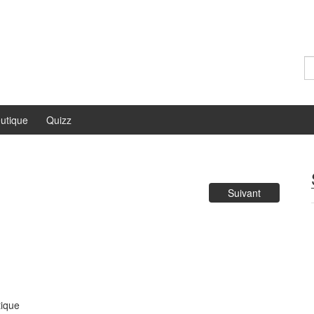
Re
utique
Quizz
Suivant
tique