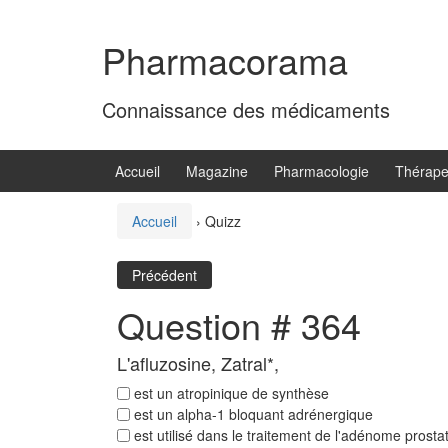
Aller
Sauter
au
au
Pharmacorama
contenu
menu
principal
Connaissance des médicaments
Accueil
Magazine
Pharmacologie
Thérape
Accueil
›
Quizz
Précédent
Question # 364
L'afluzosine, Zatral*,
est un atropinique de synthèse
est un alpha-1 bloquant adrénergique
est utilisé dans le traitement de l'adénome prosta