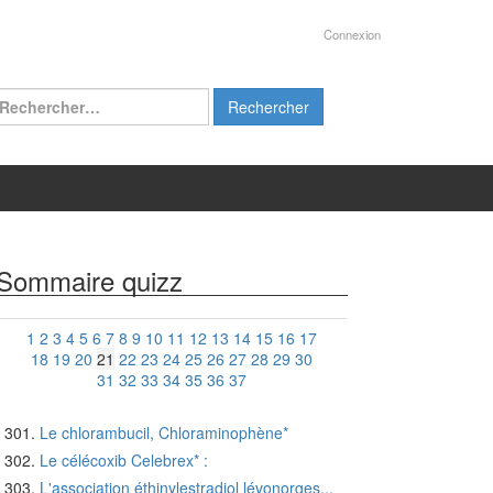
Connexion
chercher :
Sommaire quizz
1
2
3
4
5
6
7
8
9
10
11
12
13
14
15
16
17
18
19
20
21
22
23
24
25
26
27
28
29
30
31
32
33
34
35
36
37
Le chlorambucil, Chloraminophène*
Le célécoxib Celebrex* :
L'association éthinylestradiol lévonorges...