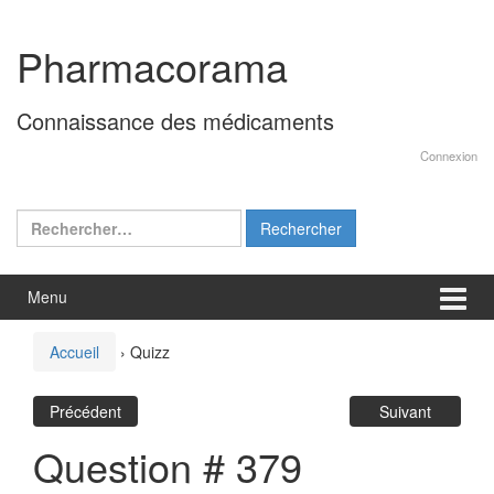
Aller
Sauter
au
au
Pharmacorama
contenu
menu
principal
Connaissance des médicaments
Connexion
Rechercher :
Menu
Accueil
›
Quizz
Précédent
Suivant
Question # 379