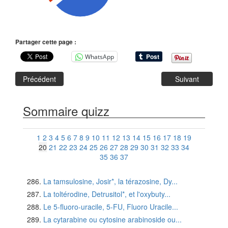
Partager cette page :
WhatsApp
Précédent
Suivant
Sommaire quizz
1
2
3
4
5
6
7
8
9
10
11
12
13
14
15
16
17
18
19
20
21
22
23
24
25
26
27
28
29
30
31
32
33
34
35
36
37
La tamsulosine, Josir*, la térazosine, Dy...
La toltérodine, Detrusitol*, et l'oxybuty...
Le 5-fluoro-uracile, 5-FU, Fluoro Uracile...
La cytarabine ou cytosine arabinoside ou...