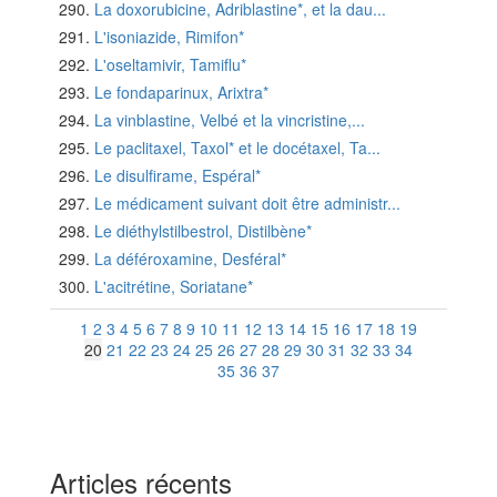
La doxorubicine, Adriblastine*, et la dau...
L'isoniazide, Rimifon*
L'oseltamivir, Tamiflu*
Le fondaparinux, Arixtra*
La vinblastine, Velbé et la vincristine,...
Le paclitaxel, Taxol* et le docétaxel, Ta...
Le disulfirame, Espéral*
Le médicament suivant doit être administr...
Le diéthylstilbestrol, Distilbène*
La déféroxamine, Desféral*
L'acitrétine, Soriatane*
1
2
3
4
5
6
7
8
9
10
11
12
13
14
15
16
17
18
19
20
21
22
23
24
25
26
27
28
29
30
31
32
33
34
35
36
37
Articles récents