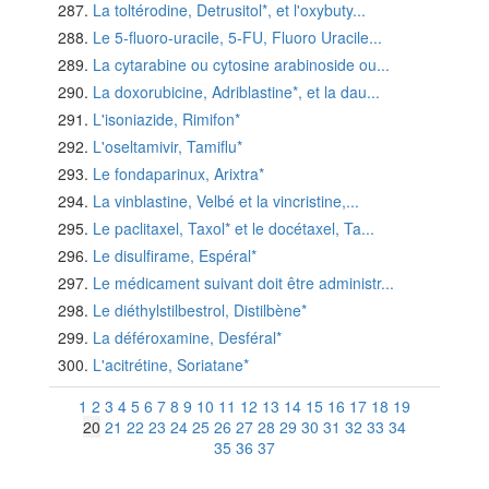
La toltérodine, Detrusitol*, et l'oxybuty...
Le 5-fluoro-uracile, 5-FU, Fluoro Uracile...
La cytarabine ou cytosine arabinoside ou...
La doxorubicine, Adriblastine*, et la dau...
L'isoniazide, Rimifon*
L'oseltamivir, Tamiflu*
Le fondaparinux, Arixtra*
La vinblastine, Velbé et la vincristine,...
Le paclitaxel, Taxol* et le docétaxel, Ta...
Le disulfirame, Espéral*
Le médicament suivant doit être administr...
Le diéthylstilbestrol, Distilbène*
La déféroxamine, Desféral*
L'acitrétine, Soriatane*
1
2
3
4
5
6
7
8
9
10
11
12
13
14
15
16
17
18
19
20
21
22
23
24
25
26
27
28
29
30
31
32
33
34
35
36
37