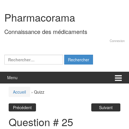
Aller
Sauter
au
au
Pharmacorama
contenu
menu
principal
Connaissance des médicaments
Connexion
Rechercher :
Menu
Accueil
›
Quizz
Précédent
Suivant
Question # 25