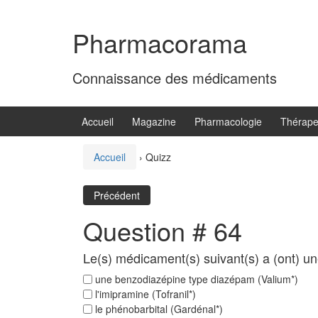
Aller
Sauter
au
au
Pharmacorama
contenu
menu
principal
Connaissance des médicaments
Accueil
Magazine
Pharmacologie
Thérape
Accueil
›
Quizz
Précédent
Question # 64
Le(s) médicament(s) suivant(s) a (ont) une 
une benzodiazépine type diazépam (Valium*)
l'imipramine (Tofranil*)
le phénobarbital (Gardénal*)