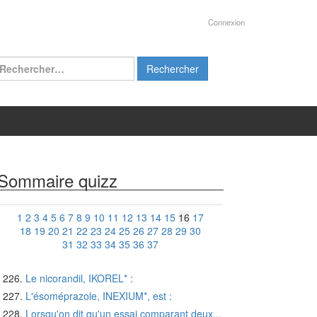
Connexion
chercher :
Sommaire quizz
1
2
3
4
5
6
7
8
9
10
11
12
13
14
15
16
17
18
19
20
21
22
23
24
25
26
27
28
29
30
31
32
33
34
35
36
37
Le nicorandil, IKOREL* :
L'ésoméprazole, INEXIUM*, est :
Lorsqu'on dit qu'un essai comparant deux...