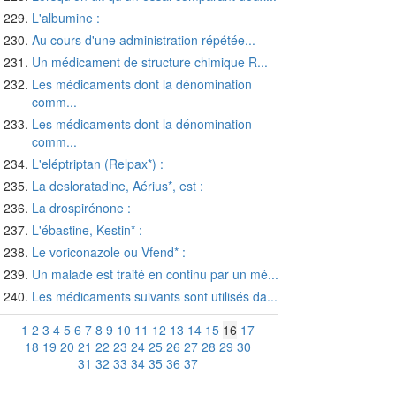
L'albumine :
Au cours d'une administration répétée...
Un médicament de structure chimique R...
Les médicaments dont la dénomination
comm...
Les médicaments dont la dénomination
comm...
L'eléptriptan (Relpax*) :
La desloratadine, Aérius*, est :
La drospirénone :
L'ébastine, Kestin* :
Le voriconazole ou Vfend* :
Un malade est traité en continu par un mé...
Les médicaments suivants sont utilisés da...
1
2
3
4
5
6
7
8
9
10
11
12
13
14
15
16
17
18
19
20
21
22
23
24
25
26
27
28
29
30
31
32
33
34
35
36
37