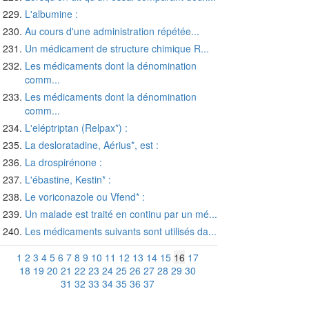
L'albumine :
Au cours d'une administration répétée...
Un médicament de structure chimique R...
Les médicaments dont la dénomination
comm...
Les médicaments dont la dénomination
comm...
L'eléptriptan (Relpax*) :
La desloratadine, Aérius*, est :
La drospirénone :
L'ébastine, Kestin* :
Le voriconazole ou Vfend* :
Un malade est traité en continu par un mé...
Les médicaments suivants sont utilisés da...
1
2
3
4
5
6
7
8
9
10
11
12
13
14
15
16
17
18
19
20
21
22
23
24
25
26
27
28
29
30
31
32
33
34
35
36
37