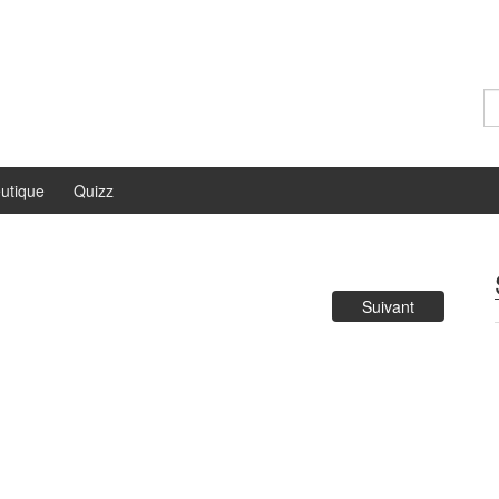
Re
utique
Quizz
Suivant