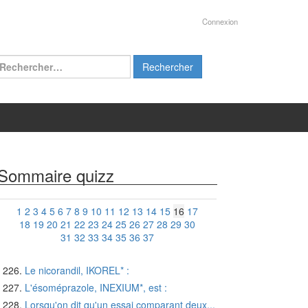
Connexion
chercher :
Sommaire quizz
1
2
3
4
5
6
7
8
9
10
11
12
13
14
15
16
17
18
19
20
21
22
23
24
25
26
27
28
29
30
31
32
33
34
35
36
37
Le nicorandil, IKOREL* :
L'ésoméprazole, INEXIUM*, est :
Lorsqu'on dit qu'un essai comparant deux...