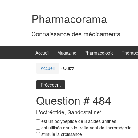
Aller
Sauter
au
au
Pharmacorama
contenu
menu
principal
Connaissance des médicaments
Accueil
Magazine
Pharmacologie
Thérape
Accueil
›
Quizz
Précédent
Question # 484
L'octréotide, Sandostatine*,
est un polypeptide de 8 acides aminés
est utilisée dans le traitement de l'acromégalie
stimule la croissance