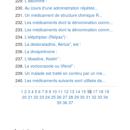
L'albumine :
Au cours d'une administration répétée...
Un médicament de structure chimique R...
Les médicaments dont la dénomination comm...
Les médicaments dont la dénomination comm...
L'eléptriptan (Relpax*) :
La desloratadine, Aérius*, est :
La drospirénone :
L'ébastine, Kestin* :
Le voriconazole ou Vfend* :
Un malade est traité en continu par un mé...
Les médicaments suivants sont utilisés da...
1
2
3
4
5
6
7
8
9
10
11
12
13
14
15
16
17
18
19
20
21
22
23
24
25
26
27
28
29
30
31
32
33
34
35
36
37