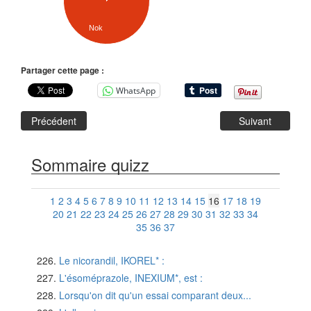
Nok
Partager cette page :
WhatsApp
Précédent
Suivant
Sommaire quizz
1
2
3
4
5
6
7
8
9
10
11
12
13
14
15
16
17
18
19
20
21
22
23
24
25
26
27
28
29
30
31
32
33
34
35
36
37
Le nicorandil, IKOREL* :
L'ésoméprazole, INEXIUM*, est :
Lorsqu'on dit qu'un essai comparant deux...