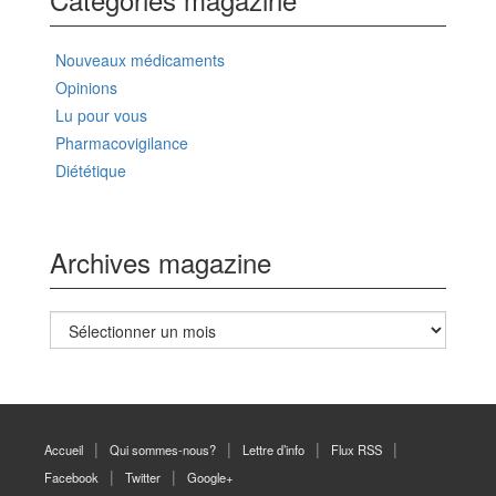
Nouveaux médicaments
Opinions
Lu pour vous
Pharmacovigilance
Diététique
Archives magazine
Archives
magazine
Accueil
Qui sommes-nous?
Lettre d’info
Flux RSS
Facebook
Twitter
Google+