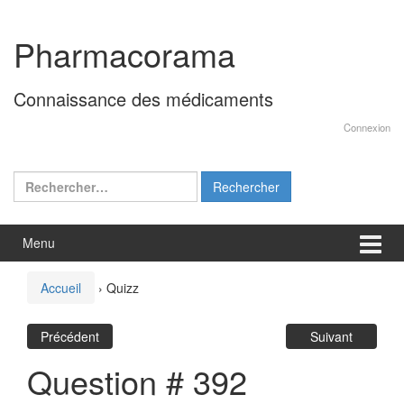
Aller
Sauter
au
au
Pharmacorama
contenu
menu
principal
Connaissance des médicaments
Connexion
Rechercher :
Menu
Accueil
›
Quizz
Précédent
Suivant
Question # 392