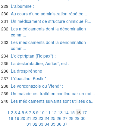
L'albumine :
Au cours d'une administration répétée...
Un médicament de structure chimique R...
Les médicaments dont la dénomination
comm...
Les médicaments dont la dénomination
comm...
L'eléptriptan (Relpax*) :
La desloratadine, Aérius*, est :
La drospirénone :
L'ébastine, Kestin* :
Le voriconazole ou Vfend* :
Un malade est traité en continu par un mé...
Les médicaments suivants sont utilisés da...
1
2
3
4
5
6
7
8
9
10
11
12
13
14
15
16
17
18
19
20
21
22
23
24
25
26
27
28
29
30
31
32
33
34
35
36
37