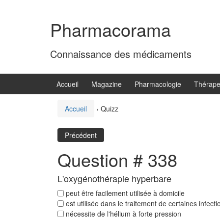
Aller
Sauter
au
au
Pharmacorama
contenu
menu
principal
Connaissance des médicaments
Accueil
Magazine
Pharmacologie
Thérape
Accueil
›
Quizz
Précédent
Question # 338
L'oxygénothérapie hyperbare
peut être facilement utilisée à domicile
est utilisée dans le traitement de certaines infect
nécessite de l'hélium à forte pression