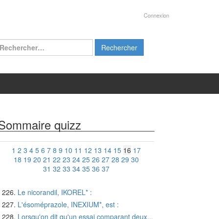
Connexion
chercher :
Sommaire quizz
1
2
3
4
5
6
7
8
9
10
11
12
13
14
15
16
17
18
19
20
21
22
23
24
25
26
27
28
29
30
31
32
33
34
35
36
37
Le nicorandil, IKOREL* :
L'ésoméprazole, INEXIUM*, est :
Lorsqu'on dit qu'un essai comparant deux...