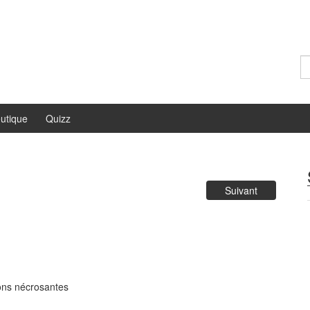
Re
utique
Quizz
Suivant
ions nécrosantes