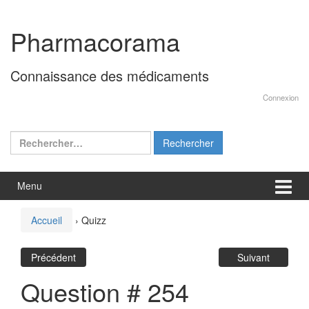
Aller
Sauter
au
au
Pharmacorama
contenu
menu
principal
Connaissance des médicaments
Connexion
Rechercher :
Menu
Accueil
›
Quizz
Précédent
Suivant
Question # 254