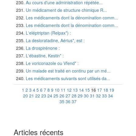
Au cours d'une administration répétée...
Un médicament de structure chimique R...
Les médicaments dont la dénomination comm...
Les médicaments dont la dénomination comm...
L'eléptriptan (Relpax*) :
La desloratadine, Aérius*, est :
La drospirénone :
L'ébastine, Kestin* :
Le voriconazole ou Vfend* :
Un malade est traité en continu par un mé...
Les médicaments suivants sont utilisés da...
1
2
3
4
5
6
7
8
9
10
11
12
13
14
15
16
17
18
19
20
21
22
23
24
25
26
27
28
29
30
31
32
33
34
35
36
37
Articles récents