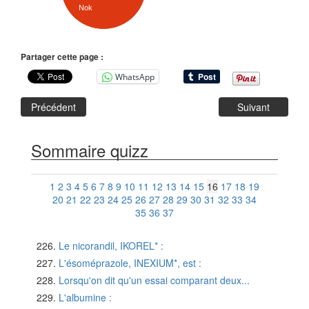
Nok
Partager cette page :
WhatsApp
Précédent
Suivant
Sommaire quizz
1
2
3
4
5
6
7
8
9
10
11
12
13
14
15
16
17
18
19
20
21
22
23
24
25
26
27
28
29
30
31
32
33
34
35
36
37
Le nicorandil, IKOREL* :
L'ésoméprazole, INEXIUM*, est :
Lorsqu'on dit qu'un essai comparant deux...
L'albumine :