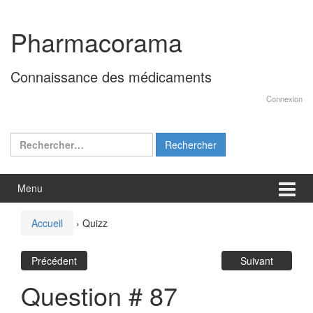
Aller
Sauter
au
au
Pharmacorama
contenu
menu
principal
Connaissance des médicaments
Connexion
Rechercher :
Menu
Accueil
›
Quizz
Précédent
Suivant
Question # 87