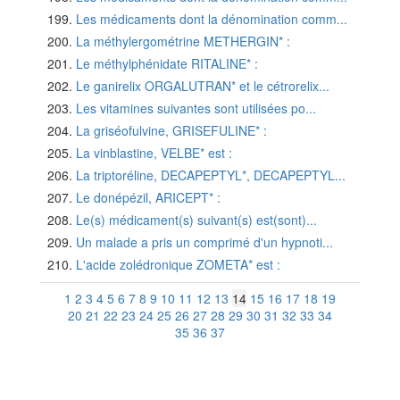
Les médicaments dont la dénomination comm...
La méthylergométrine METHERGIN* :
Le méthylphénidate RITALINE* :
Le ganirelix ORGALUTRAN* et le cétrorelix...
Les vitamines suivantes sont utilisées po...
La griséofulvine, GRISEFULINE* :
La vinblastine, VELBE* est :
La triptoréline, DECAPEPTYL*, DECAPEPTYL...
Le donépézil, ARICEPT* :
Le(s) médicament(s) suivant(s) est(sont)...
Un malade a pris un comprimé d'un hypnoti...
L'acide zolédronique ZOMETA* est :
1
2
3
4
5
6
7
8
9
10
11
12
13
14
15
16
17
18
19
20
21
22
23
24
25
26
27
28
29
30
31
32
33
34
35
36
37