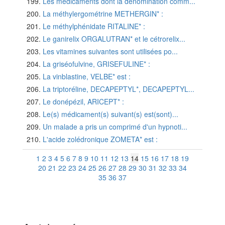
Les médicaments dont la dénomination comm...
La méthylergométrine METHERGIN* :
Le méthylphénidate RITALINE* :
Le ganirelix ORGALUTRAN* et le cétrorelix...
Les vitamines suivantes sont utilisées po...
La griséofulvine, GRISEFULINE* :
La vinblastine, VELBE* est :
La triptoréline, DECAPEPTYL*, DECAPEPTYL...
Le donépézil, ARICEPT* :
Le(s) médicament(s) suivant(s) est(sont)...
Un malade a pris un comprimé d'un hypnoti...
L'acide zolédronique ZOMETA* est :
1
2
3
4
5
6
7
8
9
10
11
12
13
14
15
16
17
18
19
20
21
22
23
24
25
26
27
28
29
30
31
32
33
34
35
36
37