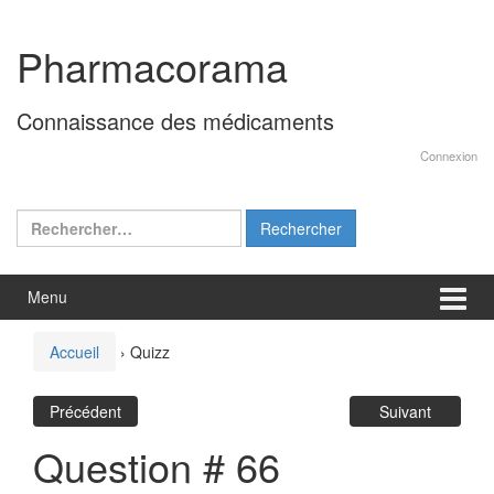
Aller
Sauter
au
au
Pharmacorama
contenu
menu
principal
Connaissance des médicaments
Connexion
Rechercher :
Menu
Accueil
›
Quizz
Précédent
Suivant
Question # 66