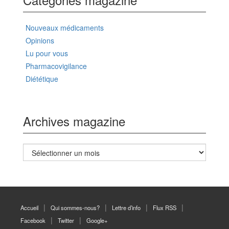
Nouveaux médicaments
Opinions
Lu pour vous
Pharmacovigilance
Diététique
Archives magazine
Archives
magazine
Accueil
Qui sommes-nous?
Lettre d’info
Flux RSS
Facebook
Twitter
Google+