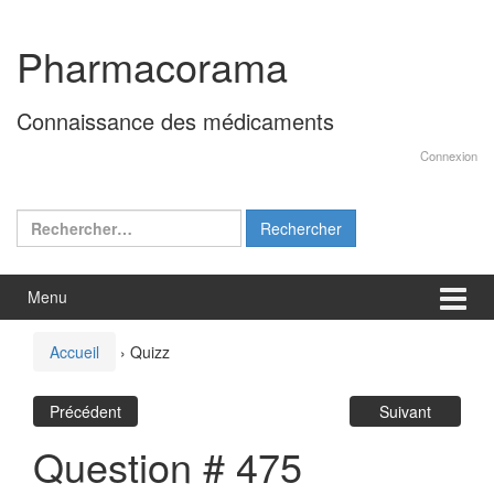
Aller
Sauter
au
au
Pharmacorama
contenu
menu
principal
Connaissance des médicaments
Connexion
Rechercher :
Menu
Accueil
›
Quizz
Précédent
Suivant
Question # 475