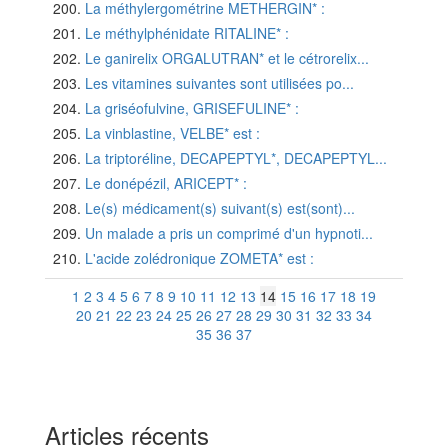
La méthylergométrine METHERGIN* :
Le méthylphénidate RITALINE* :
Le ganirelix ORGALUTRAN* et le cétrorelix...
Les vitamines suivantes sont utilisées po...
La griséofulvine, GRISEFULINE* :
La vinblastine, VELBE* est :
La triptoréline, DECAPEPTYL*, DECAPEPTYL...
Le donépézil, ARICEPT* :
Le(s) médicament(s) suivant(s) est(sont)...
Un malade a pris un comprimé d'un hypnoti...
L'acide zolédronique ZOMETA* est :
1
2
3
4
5
6
7
8
9
10
11
12
13
14
15
16
17
18
19
20
21
22
23
24
25
26
27
28
29
30
31
32
33
34
35
36
37
Articles récents