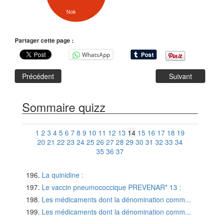
Nok
Partager cette page :
WhatsApp
Précédent
Suivant
Sommaire quizz
1
2
3
4
5
6
7
8
9
10
11
12
13
14
15
16
17
18
19
20
21
22
23
24
25
26
27
28
29
30
31
32
33
34
35
36
37
La quinidine :
Le vaccin pneumococcique PREVENAR* 13 :
Les médicaments dont la dénomination comm...
Les médicaments dont la dénomination comm...