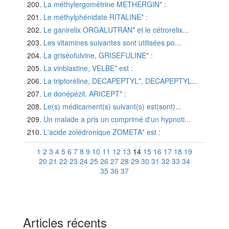
La méthylergométrine METHERGIN* :
Le méthylphénidate RITALINE* :
Le ganirelix ORGALUTRAN* et le cétrorelix...
Les vitamines suivantes sont utilisées po...
La griséofulvine, GRISEFULINE* :
La vinblastine, VELBE* est :
La triptoréline, DECAPEPTYL*, DECAPEPTYL...
Le donépézil, ARICEPT* :
Le(s) médicament(s) suivant(s) est(sont)...
Un malade a pris un comprimé d'un hypnoti...
L'acide zolédronique ZOMETA* est :
1
2
3
4
5
6
7
8
9
10
11
12
13
14
15
16
17
18
19
20
21
22
23
24
25
26
27
28
29
30
31
32
33
34
35
36
37
Articles récents