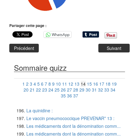
Partager cette page :
WhatsApp
Précédent
Suivant
Sommaire quizz
1
2
3
4
5
6
7
8
9
10
11
12
13
14
15
16
17
18
19
20
21
22
23
24
25
26
27
28
29
30
31
32
33
34
35
36
37
La quinidine :
Le vaccin pneumococcique PREVENAR* 13 :
Les médicaments dont la dénomination comm...
Les médicaments dont la dénomination comm...