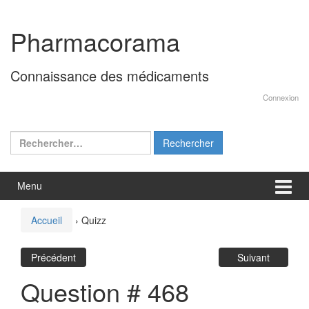
Aller
Sauter
au
au
Pharmacorama
contenu
menu
principal
Connaissance des médicaments
Connexion
Rechercher :
Menu
Accueil
›
Quizz
Précédent
Suivant
Question # 468