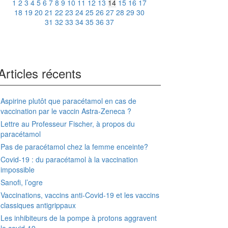
1
2
3
4
5
6
7
8
9
10
11
12
13
14
15
16
17
18
19
20
21
22
23
24
25
26
27
28
29
30
31
32
33
34
35
36
37
Articles récents
Aspirine plutôt que paracétamol en cas de
vaccination par le vaccin Astra-Zeneca ?
Lettre au Professeur Fischer, à propos du
paracétamol
Pas de paracétamol chez la femme enceinte?
Covid-19 : du paracétamol à la vaccination
impossible
Sanofi, l’ogre
Vaccinations, vaccins anti-Covid-19 et les vaccins
classiques antigrippaux
Les inhibiteurs de la pompe à protons aggravent