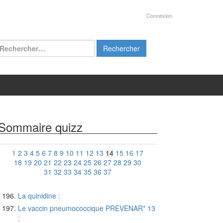
Connexion
chercher :
Sommaire quizz
1
2
3
4
5
6
7
8
9
10
11
12
13
14
15
16
17
18
19
20
21
22
23
24
25
26
27
28
29
30
31
32
33
34
35
36
37
La quinidine :
Le vaccin pneumococcique PREVENAR* 13
: