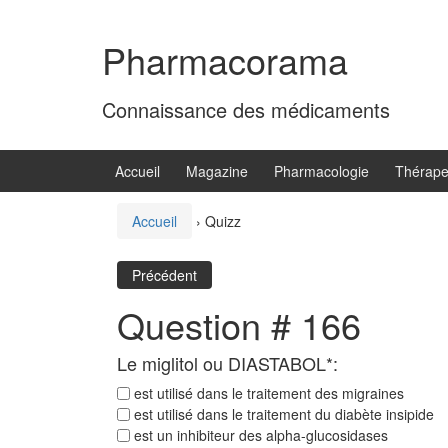
Aller
Sauter
au
au
Pharmacorama
contenu
menu
principal
Connaissance des médicaments
Accueil
Magazine
Pharmacologie
Thérape
Accueil
›
Quizz
Précédent
Question # 166
Le miglitol ou DIASTABOL*:
est utilisé dans le traitement des migraines
est utilisé dans le traitement du diabète insipide
est un inhibiteur des alpha-glucosidases