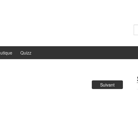
Re
utique
Quizz
Suivant