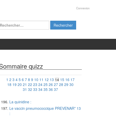
Connexion
chercher :
Sommaire quizz
1
2
3
4
5
6
7
8
9
10
11
12
13
14
15
16
17
18
19
20
21
22
23
24
25
26
27
28
29
30
31
32
33
34
35
36
37
La quinidine :
Le vaccin pneumococcique PREVENAR* 13
: