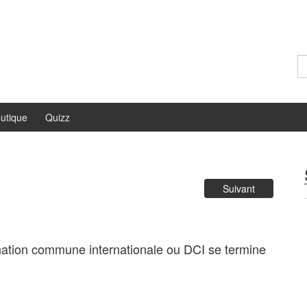
Re
utique
Quizz
Suivant
nation commune internationale ou DCI se termine