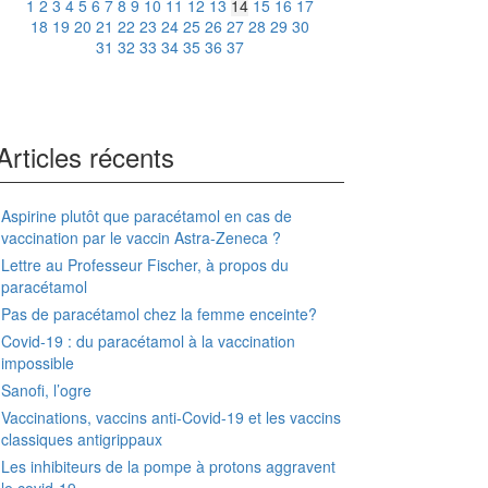
1
2
3
4
5
6
7
8
9
10
11
12
13
14
15
16
17
18
19
20
21
22
23
24
25
26
27
28
29
30
31
32
33
34
35
36
37
Articles récents
Aspirine plutôt que paracétamol en cas de
vaccination par le vaccin Astra-Zeneca ?
Lettre au Professeur Fischer, à propos du
paracétamol
Pas de paracétamol chez la femme enceinte?
Covid-19 : du paracétamol à la vaccination
impossible
Sanofi, l’ogre
Vaccinations, vaccins anti-Covid-19 et les vaccins
classiques antigrippaux
Les inhibiteurs de la pompe à protons aggravent