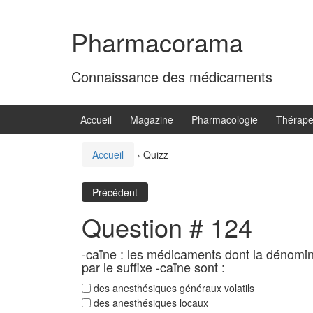
Aller
Sauter
au
au
Pharmacorama
contenu
menu
principal
Connaissance des médicaments
Accueil
Magazine
Pharmacologie
Thérape
Accueil
›
Quizz
Précédent
Question # 124
-caïne : les médicaments dont la dénomi
par le suffixe -caïne sont :
des anesthésiques généraux volatils
des anesthésiques locaux