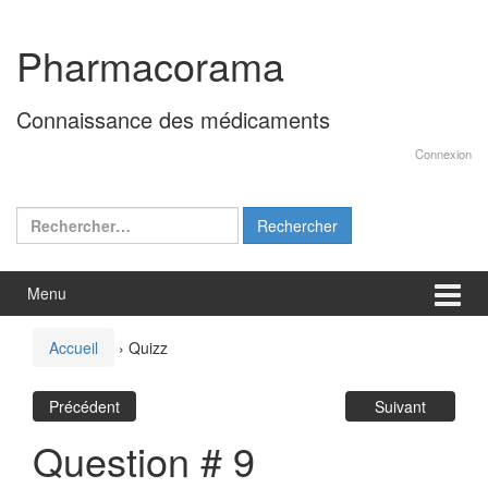
Aller
Sauter
au
au
Pharmacorama
contenu
menu
principal
Connaissance des médicaments
Connexion
Rechercher :
Menu
Accueil
›
Quizz
Précédent
Suivant
Question # 9