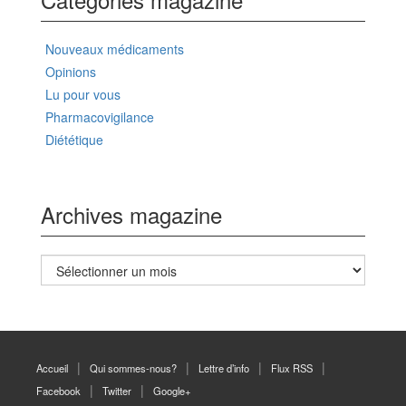
Nouveaux médicaments
Opinions
Lu pour vous
Pharmacovigilance
Diététique
Archives magazine
Archives
magazine
Accueil
Qui sommes-nous?
Lettre d’info
Flux RSS
Facebook
Twitter
Google+