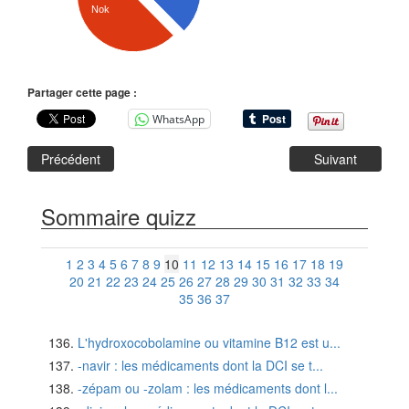
Nok
Partager cette page :
WhatsApp
Précédent
Suivant
Sommaire quizz
1
2
3
4
5
6
7
8
9
10
11
12
13
14
15
16
17
18
19
20
21
22
23
24
25
26
27
28
29
30
31
32
33
34
35
36
37
L'hydroxocobolamine ou vitamine B12 est u...
-navir : les médicaments dont la DCI se t...
-zépam ou -zolam : les médicaments dont l...