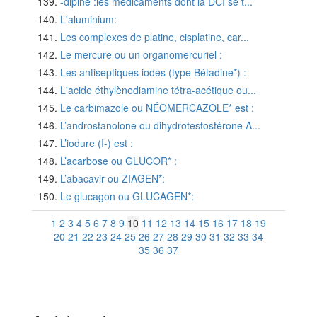
-dipine :les médicaments dont la DCI se t...
L'aluminium:
Les complexes de platine, cisplatine, car...
Le mercure ou un organomercuriel :
Les antiseptiques iodés (type Bétadine*) :
L'acide éthylènediamine tétra-acétique ou...
Le carbimazole ou NÉOMERCAZOLE* est :
L’androstanolone ou dihydrotestostérone A...
L’iodure (I-) est :
L’acarbose ou GLUCOR* :
L’abacavir ou ZIAGEN*:
Le glucagon ou GLUCAGEN*:
1
2
3
4
5
6
7
8
9
10
11
12
13
14
15
16
17
18
19
20
21
22
23
24
25
26
27
28
29
30
31
32
33
34
35
36
37