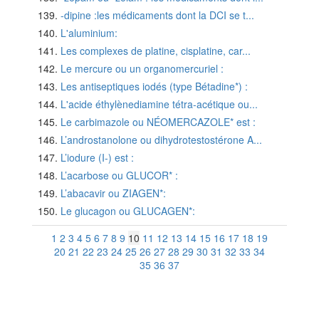
-dipine :les médicaments dont la DCI se t...
L'aluminium:
Les complexes de platine, cisplatine, car...
Le mercure ou un organomercuriel :
Les antiseptiques iodés (type Bétadine*) :
L'acide éthylènediamine tétra-acétique ou...
Le carbimazole ou NÉOMERCAZOLE* est :
L’androstanolone ou dihydrotestostérone A...
L’iodure (I-) est :
L’acarbose ou GLUCOR* :
L’abacavir ou ZIAGEN*:
Le glucagon ou GLUCAGEN*:
1
2
3
4
5
6
7
8
9
10
11
12
13
14
15
16
17
18
19
20
21
22
23
24
25
26
27
28
29
30
31
32
33
34
35
36
37