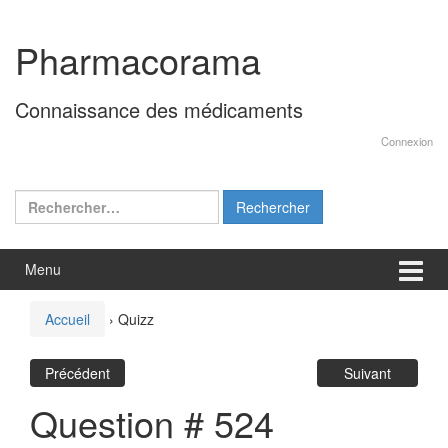
Aller
Sauter
au
au
Pharmacorama
contenu
menu
principal
Connaissance des médicaments
Connexion
Rechercher :
Menu
Accueil
›
Quizz
Précédent
Suivant
Question # 524