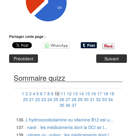
Ok
Partager cette page :
WhatsApp
Précédent
Suivant
Sommaire quizz
1
2
3
4
5
6
7
8
9
10
11
12
13
14
15
16
17
18
19
20
21
22
23
24
25
26
27
28
29
30
31
32
33
34
35
36
37
L'hydroxocobolamine ou vitamine B12 est u...
-navir : les médicaments dont la DCI se t...
-zépam ou -zolam : les médicaments dont l...