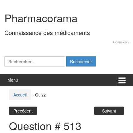
Aller
Sauter
au
au
Pharmacorama
contenu
menu
principal
Connaissance des médicaments
Connexion
Rechercher :
Menu
Accueil
›
Quizz
Précédent
Suivant
Question # 513