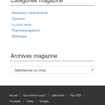
Nouveaux médicaments
Opinions
Lu pour vous
Pharmacovigilance
Diététique
Archives magazine
Archives
magazine
Accueil
Qui sommes-nous?
Lettre d’info
Flux RSS
Facebook
Twitter
Google+