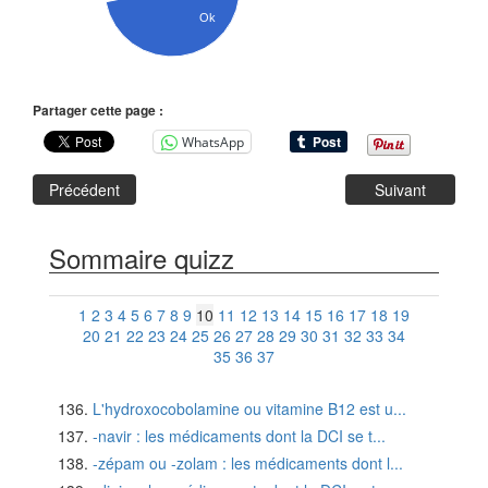
Ok
Partager cette page :
WhatsApp
Précédent
Suivant
Sommaire quizz
1
2
3
4
5
6
7
8
9
10
11
12
13
14
15
16
17
18
19
20
21
22
23
24
25
26
27
28
29
30
31
32
33
34
35
36
37
L'hydroxocobolamine ou vitamine B12 est u...
-navir : les médicaments dont la DCI se t...
-zépam ou -zolam : les médicaments dont l...