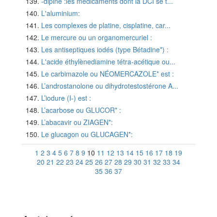
-dipine :les médicaments dont la DCI se t...
L'aluminium:
Les complexes de platine, cisplatine, car...
Le mercure ou un organomercuriel :
Les antiseptiques iodés (type Bétadine*) :
L'acide éthylènediamine tétra-acétique ou...
Le carbimazole ou NÉOMERCAZOLE* est :
L’androstanolone ou dihydrotestostérone A...
L’iodure (I-) est :
L’acarbose ou GLUCOR* :
L’abacavir ou ZIAGEN*:
Le glucagon ou GLUCAGEN*:
1
2
3
4
5
6
7
8
9
10
11
12
13
14
15
16
17
18
19
20
21
22
23
24
25
26
27
28
29
30
31
32
33
34
35
36
37