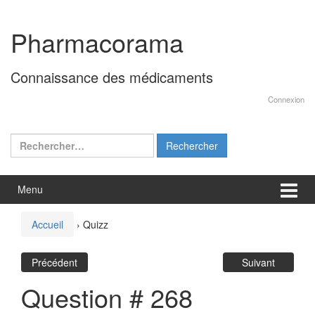
Aller
Sauter
au
au
Pharmacorama
contenu
menu
principal
Connaissance des médicaments
Connexion
Rechercher :
Menu
Accueil
›
Quizz
Précédent
Suivant
Question # 268