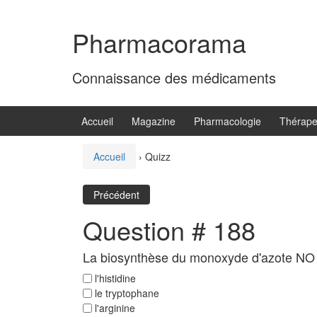
Aller
Sauter
au
au
Pharmacorama
contenu
menu
principal
Connaissance des médicaments
Accueil
Magazine
Pharmacologie
Thérape
Accueil
›
Quizz
Précédent
Question # 188
La biosynthèse du monoxyde d'azote NO s'
l'histidine
le tryptophane
l'arginine