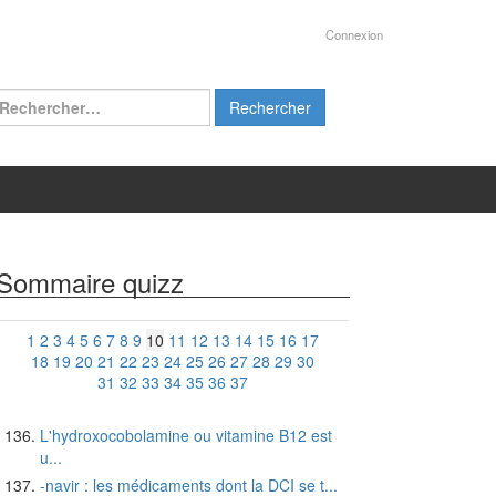
Connexion
chercher :
Sommaire quizz
1
2
3
4
5
6
7
8
9
10
11
12
13
14
15
16
17
18
19
20
21
22
23
24
25
26
27
28
29
30
31
32
33
34
35
36
37
L'hydroxocobolamine ou vitamine B12 est
u...
-navir : les médicaments dont la DCI se t...