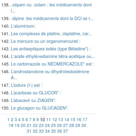
-zépam ou -zolam : les médicaments dont
l...
-dipine :les médicaments dont la DCI se t...
L'aluminium:
Les complexes de platine, cisplatine, car...
Le mercure ou un organomercuriel :
Les antiseptiques iodés (type Bétadine*) :
L'acide éthylènediamine tétra-acétique ou...
Le carbimazole ou NÉOMERCAZOLE* est :
L’androstanolone ou dihydrotestostérone
A...
L’iodure (I-) est :
L’acarbose ou GLUCOR* :
L’abacavir ou ZIAGEN*:
Le glucagon ou GLUCAGEN*:
1
2
3
4
5
6
7
8
9
10
11
12
13
14
15
16
17
18
19
20
21
22
23
24
25
26
27
28
29
30
31
32
33
34
35
36
37