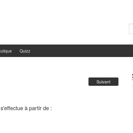
Re
utique
Quizz
Suivant
effectue à partir de :