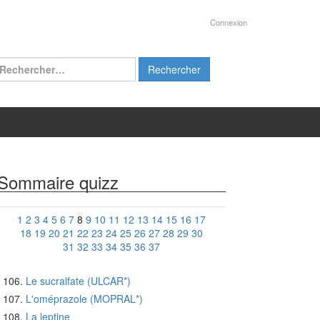
Connexion
chercher :
Sommaire quizz
1
2
3
4
5
6
7
8
9
10
11
12
13
14
15
16
17
18
19
20
21
22
23
24
25
26
27
28
29
30
31
32
33
34
35
36
37
Le sucralfate (ULCAR*)
L'oméprazole (MOPRAL*)
La leptine