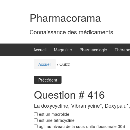
Aller
Sauter
au
au
Pharmacorama
contenu
menu
principal
Connaissance des médicaments
Accueil
Magazine
Pharmacologie
Thérape
Accueil
›
Quizz
Précédent
Question # 416
La doxycycline, Vibramycine*, Doxypalu*,
est un macrolide
est une tétracycline
agit au niveau de la sous-unité ribosomale 30S