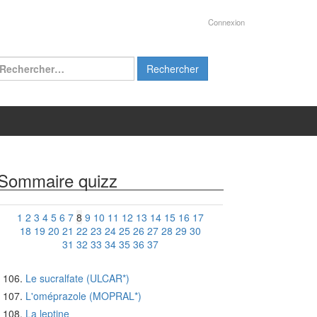
Connexion
chercher :
Sommaire quizz
1
2
3
4
5
6
7
8
9
10
11
12
13
14
15
16
17
18
19
20
21
22
23
24
25
26
27
28
29
30
31
32
33
34
35
36
37
Le sucralfate (ULCAR*)
L'oméprazole (MOPRAL*)
La leptine