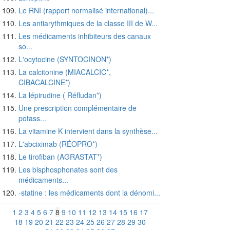
Le RNI (rapport normalisé international)...
Les antiarythmiques de la classe III de W...
Les médicaments inhibiteurs des canaux
so...
L'ocytocine (SYNTOCINON*)
La calcitonine (MIACALCIC*,
CIBACALCINE*)
La lépirudine ( Réfludan*)
Une prescription complémentaire de
potass...
La vitamine K intervient dans la synthèse...
L'abciximab (RÉOPRO*)
Le tirofiban (AGRASTAT*)
Les bisphosphonates sont des
médicaments...
-statine : les médicaments dont la dénomi...
1
2
3
4
5
6
7
8
9
10
11
12
13
14
15
16
17
18
19
20
21
22
23
24
25
26
27
28
29
30