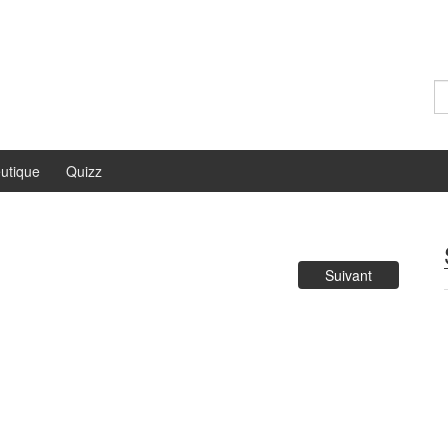
Re
utique
Quizz
Suivant