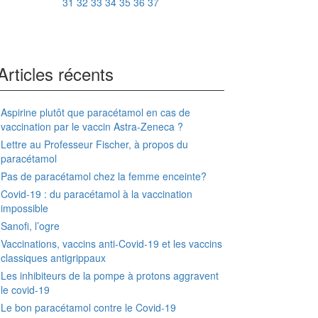
31
32
33
34
35
36
37
Articles récents
Aspirine plutôt que paracétamol en cas de
vaccination par le vaccin Astra-Zeneca ?
Lettre au Professeur Fischer, à propos du
paracétamol
Pas de paracétamol chez la femme enceinte?
Covid-19 : du paracétamol à la vaccination
impossible
Sanofi, l’ogre
Vaccinations, vaccins anti-Covid-19 et les vaccins
classiques antigrippaux
Les inhibiteurs de la pompe à protons aggravent
le covid-19
Le bon paracétamol contre le Covid-19