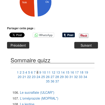
Ok
Nok
Partager cette page :
WhatsApp
Précédent
Suivant
Sommaire quizz
1
2
3
4
5
6
7
8
9
10
11
12
13
14
15
16
17
18
19
20
21
22
23
24
25
26
27
28
29
30
31
32
33
34
35
36
37
Le sucralfate (ULCAR*)
L'oméprazole (MOPRAL*)
La leptine