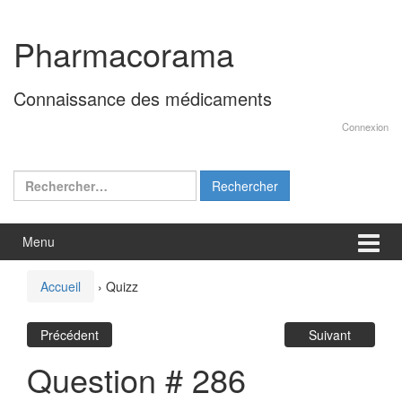
Aller
Sauter
au
au
Pharmacorama
contenu
menu
principal
Connaissance des médicaments
Connexion
Rechercher :
Menu
Accueil
›
Quizz
Précédent
Suivant
Question # 286