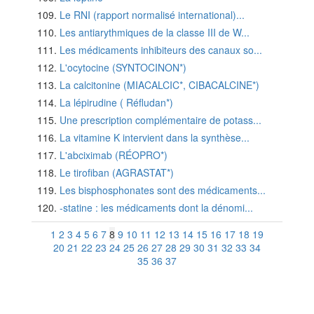
Le RNI (rapport normalisé international)...
Les antiarythmiques de la classe III de W...
Les médicaments inhibiteurs des canaux so...
L'ocytocine (SYNTOCINON*)
La calcitonine (MIACALCIC*, CIBACALCINE*)
La lépirudine ( Réfludan*)
Une prescription complémentaire de potass...
La vitamine K intervient dans la synthèse...
L'abciximab (RÉOPRO*)
Le tirofiban (AGRASTAT*)
Les bisphosphonates sont des médicaments...
-statine : les médicaments dont la dénomi...
1
2
3
4
5
6
7
8
9
10
11
12
13
14
15
16
17
18
19
20
21
22
23
24
25
26
27
28
29
30
31
32
33
34
35
36
37