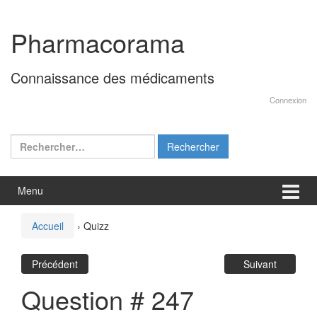
Aller
Sauter
au
au
Pharmacorama
contenu
menu
principal
Connaissance des médicaments
Connexion
Rechercher :
Menu
Accueil
›
Quizz
Précédent
Suivant
Question # 247