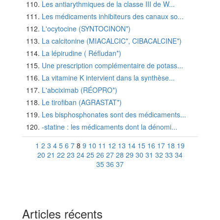
Les antiarythmiques de la classe III de W...
Les médicaments inhibiteurs des canaux so...
L'ocytocine (SYNTOCINON*)
La calcitonine (MIACALCIC*, CIBACALCINE*)
La lépirudine ( Réfludan*)
Une prescription complémentaire de potass...
La vitamine K intervient dans la synthèse...
L'abciximab (RÉOPRO*)
Le tirofiban (AGRASTAT*)
Les bisphosphonates sont des médicaments...
-statine : les médicaments dont la dénomi...
1
2
3
4
5
6
7
8
9
10
11
12
13
14
15
16
17
18
19
20
21
22
23
24
25
26
27
28
29
30
31
32
33
34
35
36
37
Articles récents