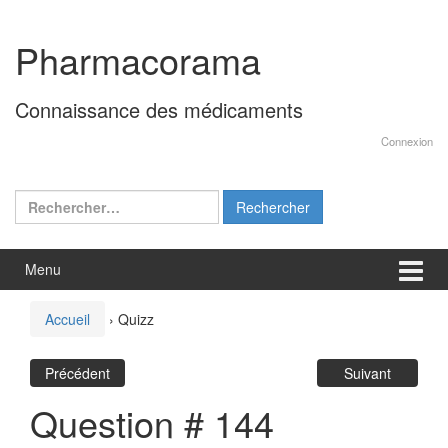
Aller
Sauter
au
au
Pharmacorama
contenu
menu
principal
Connaissance des médicaments
Connexion
Rechercher :
Menu
Accueil
›
Quizz
Précédent
Suivant
Question # 144