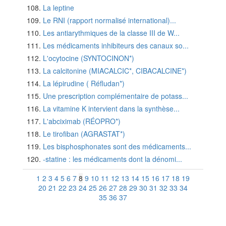
La leptine
Le RNI (rapport normalisé international)...
Les antiarythmiques de la classe III de W...
Les médicaments inhibiteurs des canaux so...
L'ocytocine (SYNTOCINON*)
La calcitonine (MIACALCIC*, CIBACALCINE*)
La lépirudine ( Réfludan*)
Une prescription complémentaire de potass...
La vitamine K intervient dans la synthèse...
L'abciximab (RÉOPRO*)
Le tirofiban (AGRASTAT*)
Les bisphosphonates sont des médicaments...
-statine : les médicaments dont la dénomi...
1
2
3
4
5
6
7
8
9
10
11
12
13
14
15
16
17
18
19
20
21
22
23
24
25
26
27
28
29
30
31
32
33
34
35
36
37