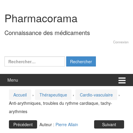
Aller
Sauter
au
au
Pharmacorama
contenu
menu
principal
Connaissance des médicaments
Connexion
Rechercher :
Menu
Accueil
›
Thérapeutique
›
Cardio-vasculaire
›
Anti-arythmiques, troubles du rythme cardiaque, tachy-
arythmies
Précédent
Auteur :
Pierre Allain
Suivant