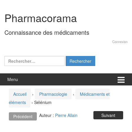
Aller
Sauter
au
au
Pharmacorama
contenu
menu
principal
Connaissance des médicaments
Connexion
Rechercher :
Menu
Accueil
›
Pharmacologie
›
Médicaments et
éléments
›
Sélénium
Auteur :
Pierre Allain
Suivant
Précédent