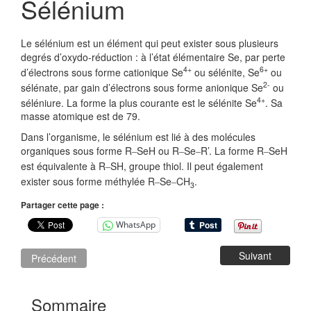
Sélénium
Le sélénium est un élément qui peut exister sous plusieurs
degrés d’oxydo-réduction : à l’état élémentaire Se, par perte
4+
6+
d’électrons sous forme cationique Se
ou sélénite, Se
ou
2-
sélénate, par gain d’électrons sous forme anionique Se
ou
4+
séléniure. La forme la plus courante est le sélénite Se
. Sa
masse atomique est de 79.
Dans l’organisme, le sélénium est lié à des molécules
organiques sous forme R
SeH ou R
Se
R’. La forme R
SeH
–
–
–
–
est équivalente à R
SH, groupe thiol. Il peut également
–
exister sous forme méthylée R
Se
CH
.
–
–
3
Partager cette page :
WhatsApp
Suivant
Précédent
Sommaire