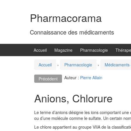
Aller
Sauter
au
au
Pharmacorama
contenu
menu
principal
Connaissance des médicaments
Accueil
Magazine
Pharmacologie
Thérape
Accueil
›
Pharmacologie
›
Médicaments 
Auteur :
Pierre Allain
Précédent
Anions, Chlorure
Le terme d’anions désigne les ions comportant une c
ou d’une molécule comme le sulfate.
Un certain nomb
Le chlore appartient au groupe VIIA de la classifica