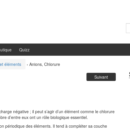
Re
utique
Quizz
et éléments
›
Anions, Chlorure
Suivant
harge négative ; il peut s’agir d’un élément comme le chlorure
re d’entre eux ont un rôle biologique essentiel.
tion périodique des éléments. Il tend à compléter sa couche