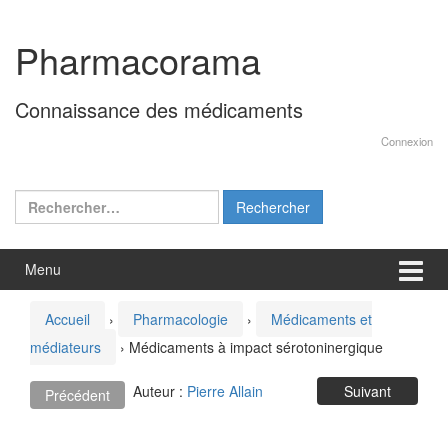
Aller
Sauter
au
au
Pharmacorama
contenu
menu
principal
Connaissance des médicaments
Connexion
Rechercher :
Menu
Accueil
›
Pharmacologie
›
Médicaments et
médiateurs
›
Médicaments à impact sérotoninergique
Auteur :
Pierre Allain
Suivant
Précédent