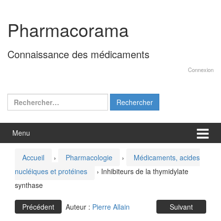
Aller
Sauter
au
au
Pharmacorama
contenu
menu
principal
Connaissance des médicaments
Connexion
Rechercher :
Menu
Accueil
›
Pharmacologie
›
Médicaments, acides
nucléiques et protéines
›
Inhibiteurs de la thymidylate
synthase
Précédent
Auteur :
Pierre Allain
Suivant