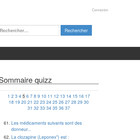
Connexion
chercher :
Sommaire quizz
1
2
3
4
5
6
7
8
9
10
11
12
13
14
15
16
17
18
19
20
21
22
23
24
25
26
27
28
29
30
31
32
33
34
35
36
37
Les médicaments suivants sont des
donneur...
La clozapine (Leponex*) est :