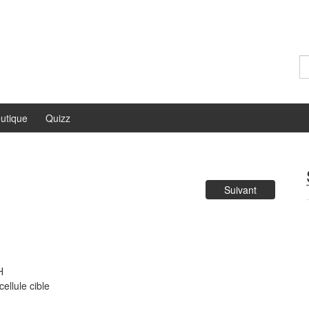
Re
utique
Quizz
Suivant
H
ellule cible