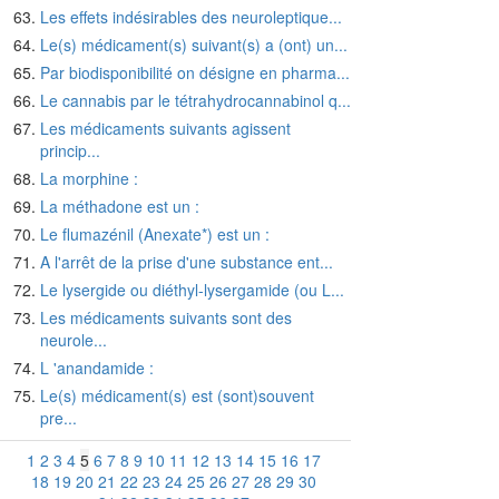
Les effets indésirables des neuroleptique...
Le(s) médicament(s) suivant(s) a (ont) un...
Par biodisponibilité on désigne en pharma...
Le cannabis par le tétrahydrocannabinol q...
Les médicaments suivants agissent
princip...
La morphine :
La méthadone est un :
Le flumazénil (Anexate*) est un :
A l'arrêt de la prise d'une substance ent...
Le lysergide ou diéthyl-lysergamide (ou L...
Les médicaments suivants sont des
neurole...
L 'anandamide :
Le(s) médicament(s) est (sont)souvent
pre...
1
2
3
4
5
6
7
8
9
10
11
12
13
14
15
16
17
18
19
20
21
22
23
24
25
26
27
28
29
30