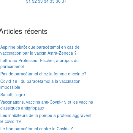
31
32
33
34
35
36
37
Articles récents
Aspirine plutôt que paracétamol en cas de
vaccination par le vaccin Astra-Zeneca ?
Lettre au Professeur Fischer, à propos du
paracétamol
Pas de paracétamol chez la femme enceinte?
Covid-19 : du paracétamol à la vaccination
impossible
Sanofi, l’ogre
Vaccinations, vaccins anti-Covid-19 et les vaccins
classiques antigrippaux
Les inhibiteurs de la pompe à protons aggravent
le covid-19
Le bon paracétamol contre le Covid-19