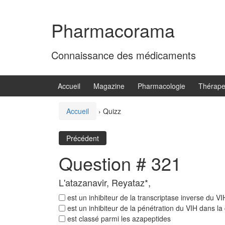
Aller
Sauter
au
au
Pharmacorama
contenu
menu
principal
Connaissance des médicaments
Accueil
Magazine
Pharmacologie
Thérape
Accueil
›
Quizz
Précédent
Question # 321
L'atazanavir, Reyataz*,
est un inhibiteur de la transcriptase inverse du VI
est un inhibiteur de la pénétration du VIH dans la c
est classé parmi les azapeptides